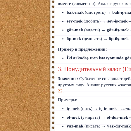
вместе (совместно). Аналог русских 
bak‑mak
(смотреть) →
bak‑ış‑m
sev‑mek
(любить) →
sev‑iş‑mek
gör‑mek
(видеть) →
gör‑üş‑mek
öp‑mek
(целовать) →
öp‑üş‑mek
Пример в предложении:
İki arkadaş tren istasyonunda gör
3. Понудительный залог (Et
Значение:
Субъект не совершает дейс
другому лицу. Аналог русских «заста
22
.
Примеры:
iç‑mek
(пить) →
iç‑ir‑mek
–
напо
öl‑mek
(умирать) →
öl‑dür‑mek
yaz‑mak
(писать) →
yaz‑dır‑mak