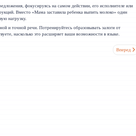
редложения, фокусируясь на самом действии, его исполнителе или
трукций. Вместо «Мама заставила ребенка выпить молоко» один
вую нагрузку.
ой и точной речи. Потренируйтесь образовывать залоги от
твуете, насколько это расширяет ваши возможности в языке.
жность ("у меня есть") в турецком языке?
Следующий
Вперед