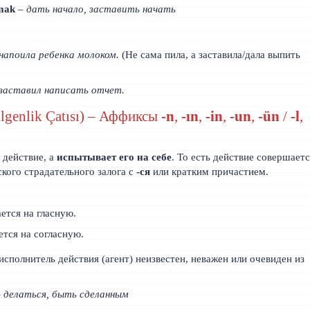
‑mak
–
дать начало, заставить начать
напоила ребенка молоком.
(Не сама пила, а заставила/дала выпить
 заставил написать отчет.
ilgenlik Çatısı) – Аффиксы
-n
,
-ın
,
-in
,
-un
,
-ün
/
-l
,
действие, а
испытывает его на себе
. То есть действие совершает
ого страдательного залога с
-ся
или кратким причастием.
ется на гласную.
ется на согласную.
 исполнитель действия (агент) неизвестен, неважен или очевиден из
–
делаться, быть сделанным