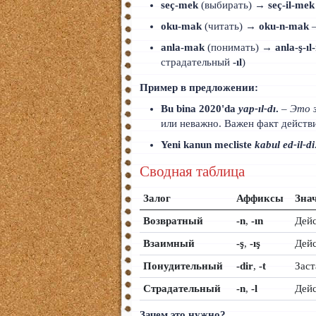
seç‑mek
(выбирать) →
seç‑il‑mek
oku‑mak
(читать) →
oku‑n‑mak
anla‑mak
(понимать) →
anla‑ş‑ı
страдательный
-ıl
)
Пример в предложении:
Bu bina 2020'da
yap‑ıl‑dı
.
–
Это з
или неважно. Важен факт действи
Yeni kanun mecliste
kabul ed‑il‑di
Сводная таблица
Залог
Аффиксы
Зна
Возвратный
-n
,
-ın
Дейс
Взаимный
-ş
,
-ış
Дейс
Понудительный
-dir
,
-t
Заст
Страдательный
-n
,
-l
Дейс
Зачем это нужно?