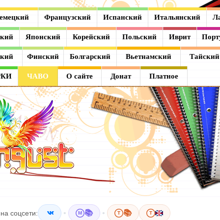
емецкий
Французский
Испанский
Итальянский
Л
ский
Японский
Корейский
Польский
Иврит
Порт
ский
Финский
Болгарский
Вьетнамский
Тайский
РКИ
ЧАВО
О сайте
Донат
Платное
•
📚
•
📚
на соцсети:
M
T
T