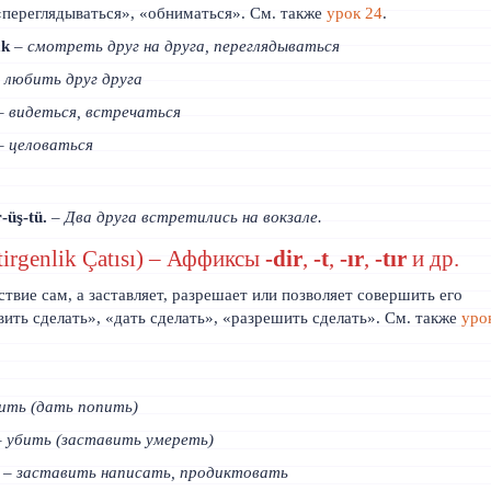
«переглядываться», «обниматься». См. также
урок 24
.
ak
–
смотреть друг на друга, переглядываться
–
любить друг друга
–
видеться, встречаться
–
целоваться
‑üş‑tü.
–
Два друга встретились на вокзале.
tirgenlik Çatısı) – Аффиксы
-dir
,
-t
,
-ır
,
-tır
и др.
твие сам, а заставляет, разрешает или позволяет совершить его
вить сделать», «дать сделать», «разрешить сделать». См. также
уро
ить (дать попить)
–
убить (заставить умереть)
–
заставить написать, продиктовать