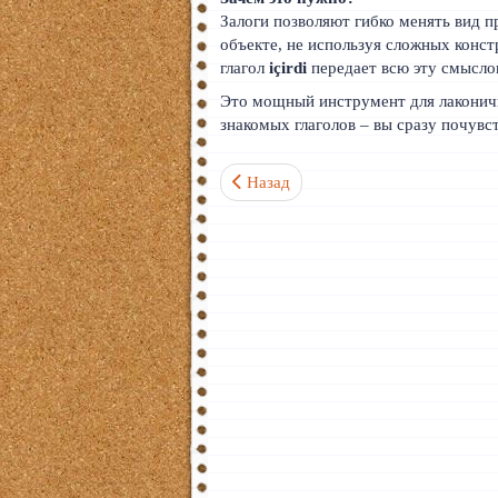
Залоги позволяют гибко менять вид п
объекте, не используя сложных конс
глагол
içirdi
передает всю эту смысло
Это мощный инструмент для лаконичн
знакомых глаголов – вы сразу почувс
Предыдущий: Как выразить принадле
Назад