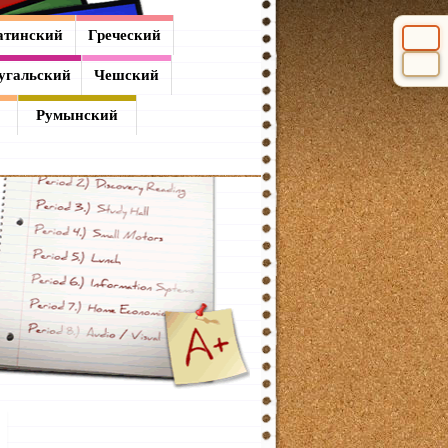
атинский
Греческий
Выбери
угальский
Чешский
Румынский