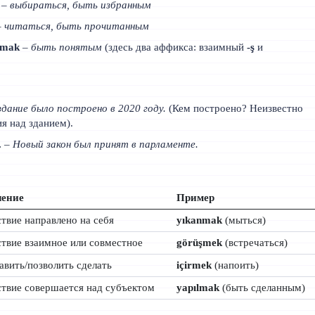
–
выбираться, быть избранным
–
читаться, быть прочитанным
l‑mak
–
быть понятым
(здесь два аффикса: взаимный
-ş
и
дание было построено в 2020 году.
(Кем построено? Неизвестно
я над зданием).
.
–
Новый закон был принят в парламенте.
чение
Пример
твие направлено на себя
yıkanmak
(мыться)
твие взаимное или совместное
görüşmek
(встречаться)
авить/позволить сделать
içirmek
(напоить)
твие совершается над субъектом
yapılmak
(быть сделанным)