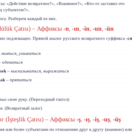
ы: «Действие возвратное?», «Взаимное?», «Кто-то заставил это
ад субъектом?».
ога. Разберем каждый из них.
lülük Çatısı) – Аффиксы
-n
,
-ın
,
-in
,
-un
,
-ün
амо подлежащее. Прямой аналог русского возвратного суффикса
-с
–
мыться, умываться
–
одеваться
mek
–
высказываться, выражаться
mak
–
прятаться
мыл свою руку.
(Переходный глагол)
я.
(Возвратный залог)
г (İşteşlik Çatısı) – Аффиксы
-ş
,
-ış
,
-iş
,
-uş
,
-üş
я или более субъектами по отношению друг к другу (взаимно) или