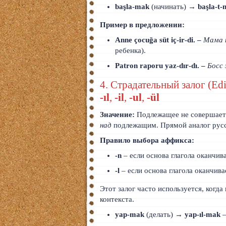
başla‑mak
(начинать) →
başla‑t
Пример в предложении:
Anne çocuğa süt
iç‑ir‑di
. –
Мама 
ребенка).
Patron raporu
yaz‑dır‑dı
. –
Босс
4. Страдательный залог (Ed
-ıl
,
-il
,
-ul
,
-ül
Значение:
Подлежащее не совершает 
над
подлежащим. Прямой аналог русск
Правило выбора аффикса:
-n
– если основа глагола оканчива
-l
– если основа глагола оканчива
Этот залог часто используется, когда
контекста.
yap‑mak
(делать) →
yap‑ıl‑mak