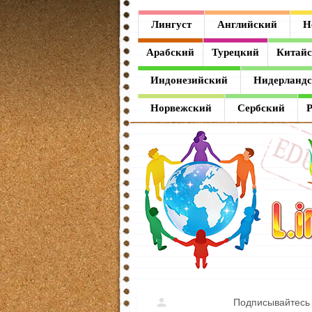
Лингуст
Лингуст
Английский
Н
Английский
Арабский
Турецкий
Китай
Немецкий
Индонезийский
Нидерланд
Французский
Норвежский
Сербский
Испанский
Итальянский
Латинский
Греческий
Арабский
Турецкий
Подписывайтесь 
Китайский