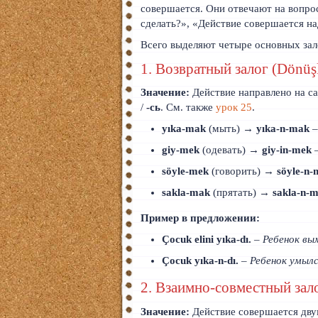
совершается. Они отвечают на вопрос
Тайский
сделать?», «Действие совершается н
Румынский
Всего выделяют четыре основных зал
1. Возвратный залог (Dönüş
Норвежский
Значение:
Действие направлено на с
Сербский
/
-сь
. См. также
урок 25
.
РКИ
yıka‑mak
(мыть) →
yıka‑n‑mak
giy‑mek
(одевать) →
giy‑in‑mek
ЧАВО
söyle‑mek
(говорить) →
söyle‑n‑
О сайте
sakla‑mak
(прятать) →
sakla‑n‑
Донат
Пример в предложении:
Çocuk elini yıka‑dı.
–
Ребенок вы
Платное
Çocuk yıka‑n‑dı.
–
Ребенок умылс
2. Взаимно-совместный зало
Значение:
Действие совершается двум