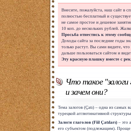
Японский
Внесите, пожалуйста, наш сайт в с
полностью бесплатный и существует
Корейский
не самое простое и дешевое заняти
10 коп. до нескольких рублей. Жалк
Польский
Просьба отнестись к этому сообщ
Доходы сайта за последние годы зн
Иврит
только растут. Вы сами видите, что
дальше пользоваться сайтом и виде
Португальский
Эту красную плашку вместе с ре
Чешский
Индонезийский
Что такое "залоги г
Нидерландский
и зачем они?
Финский
Тема залогов (Çatı) – одна из самых 
Болгарский
турецкой агглютинативной структуры
Залоги глаголов (Fiil Çatıları)
– это 
Вьетнамский
его субъектом (подлежащим). Проще 