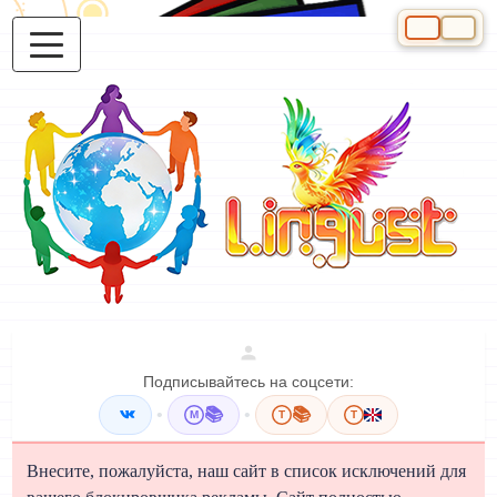
Выберите яз
Подписывайтесь на соцсети:
•
📚
•
📚
M
T
T
Внесите, пожалуйста, наш сайт в список исключений для