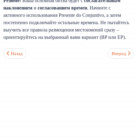
Резюме:
Ваша основная битва будет с
сослагательным
наклонением
и
согласованием времен
. Начните с
активного использования Presente do Conjuntivo, а затем
постепенно подключайте остальные времена. Не пытайтесь
выучить все правила размещения местоимений сразу –
ориентируйтесь на выбранный вами вариант (BP или EP).
Предыдущий: Сложно ли выучить португальский после испанск
Следующий: 
Назад
Вперед