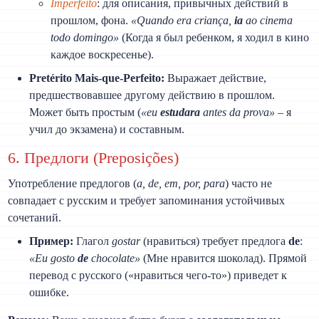
Imperfeito
: для описания, привычных действий в
прошлом, фона.
«Quando era criança,
ia
ao cinema
todo domingo»
(Когда я был ребенком, я ходил в кино
каждое воскресенье).
Pretérito Mais-que-Perfeito:
Выражает действие,
предшествовавшее другому действию в прошлом.
Может быть простым (
«eu
estudara
antes da prova»
– я
учил до экзамена) и составным.
6. Предлоги (Preposições)
Употребление предлогов (
a, de, em, por, para
) часто не
совпадает с русским и требует запоминания устойчивых
сочетаний.
Пример:
Глагол
gostar
(нравиться) требует предлога
de
:
«Eu gosto
de
chocolate»
(Мне нравится шоколад). Прямой
перевод с русского («нравиться чего-то») приведет к
ошибке.