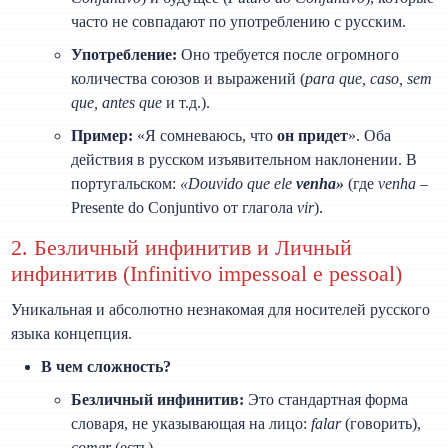
часто не совпадают по употреблению с русским.
Употребление:
Оно требуется после огромного
количества союзов и выражений (
para que, caso, sem
que, antes que
и т.д.).
Пример:
«Я сомневаюсь, что
он придет
». Оба
действия в русском изъявительном наклонении. В
португальском:
«Douvido que ele
venha»
(где
venha
–
Presente do Conjuntivo от глагола
vir
).
2. Безличный инфинитив и Личный
инфинитив (Infinitivo impessoal e pessoal)
Уникальная и абсолютно незнакомая для носителей русского
языка концепция.
В чем сложность?
Безличный инфинитив:
Это стандартная форма
словаря, не указывающая на лицо:
falar
(говорить),
comer
(есть).