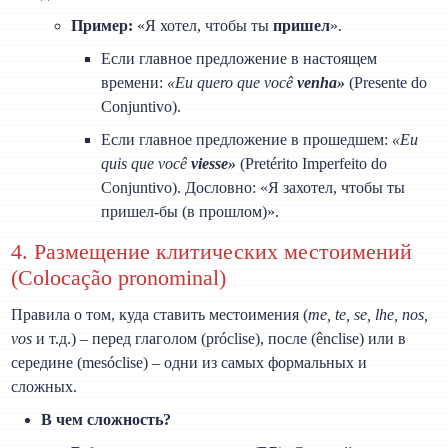
Пример:
«Я хотел, чтобы ты
пришел
».
Если главное предложение в настоящем
времени:
«Eu quero que você
venha»
(Presente do
Conjuntivo).
Если главное предложение в прошедшем:
«Eu
quis que você
viesse»
(Pretérito Imperfeito do
Conjuntivo). Дословно: «Я захотел, чтобы ты
пришел-бы (в прошлом)».
4. Размещение клитических местоимений
(Colocação pronominal)
Правила о том, куда ставить местоимения (
me, te, se, lhe, nos,
vos
и т.д.) – перед глаголом (próclise), после (ênclise) или в
середине (mesóclise) – одни из самых формальных и
сложных.
В чем сложность?