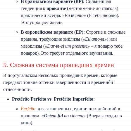
В бразильском варианте (BP):
Сильнейшая
тенденция к
прóклизе
(местоимение до глагола)
практически всегда:
«Eu
te
amo»
(Я тебя люблю).
Это упрощает жизнь.
В европейском варианте (EP):
Строгие и сложные
правила, требующие энклизы (
«Eu amo-
te
»
) или
мезоклизы (
«Dar-
te
-ei um presente»
– я подарю тебе
подарок). Это требует отдельного заучивания.
5. Сложная система прошедших времен
В португальском несколько прошедших времен, которые
передают тонкие оттенки завершенности и временнóй
отнесенности.
Pretérito Perfeito vs. Pretérito Imperfeito:
Perfeito
: для законченных, единичных действий в
прошлом.
«Ontem
fui
ao cinema»
(Вчера я сходил в
кино).