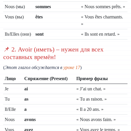
Nous (мы)
sommes
« Nous sommes prêts. »
Vous (вы)
êtes
« Vous êtes charmants.
»
Ils/Elles (они)
sont
« Ils sont en retard. »
📌 2. Avoir (иметь) – нужен для всех
составных времён!
(
Этот глагол обсуждается в
уроке 17
)
Лицо
Спряжение (Present)
Пример фразы
Je
ai
« J’ai un chat. »
Tu
as
« Tu as raison. »
Il/Elle
a
« Il a 20 ans. »
Nous
avons
« Nous avons faim. »
Vous
avez
« Vous avez le temps. »