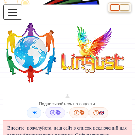
Выберите яз
Подписывайтесь на соцсети:
•
📚
•
📚
M
T
T
Внесите, пожалуйста, наш сайт в список исключений для