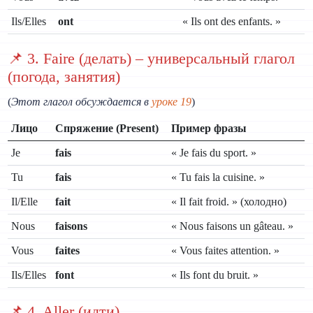
Ils/Elles
ont
« Ils ont des enfants. »
📌 3. Faire (делать) – универсальный глагол
(погода, занятия)
(
Этот глагол обсуждается в
уроке 19
)
Лицо
Спряжение (Present)
Пример фразы
Je
fais
« Je fais du sport. »
Tu
fais
« Tu fais la cuisine. »
Il/Elle
fait
« Il fait froid. » (холодно)
Nous
faisons
« Nous faisons un gâteau. »
Vous
faites
« Vous faites attention. »
Ils/Elles
font
« Ils font du bruit. »
📌 4. Aller (идти)