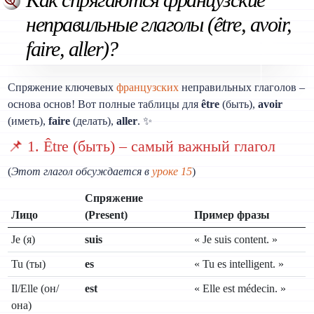
неправильные глаголы (être, avoir,
faire, aller)?
Спряжение ключевых
французских
неправильных глаголов –
основа основ! Вот полные таблицы для
être
(быть),
avoir
(иметь),
faire
(делать),
aller
. ✨
📌 1. Être (быть) – самый важный глагол
(
Этот глагол обсуждается в
уроке 15
)
Спряжение
Лицо
(Present)
Пример фразы
Je (я)
suis
« Je suis content. »
Tu (ты)
es
« Tu es intelligent. »
Il/Elle (он/
est
« Elle est médecin. »
она)