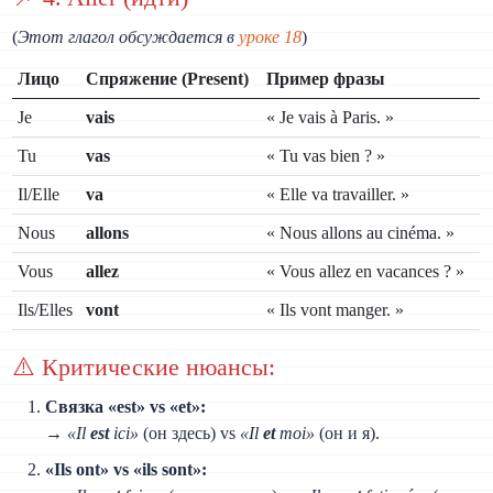
(
Этот глагол обсуждается в
уроке 18
)
Лицо
Спряжение (Present)
Пример фразы
Je
vais
« Je vais à Paris. »
Tu
vas
« Tu vas bien ? »
Il/Elle
va
« Elle va travailler. »
Nous
allons
« Nous allons au cinéma. »
Vous
allez
« Vous allez en vacances ? »
Ils/Elles
vont
« Ils vont manger. »
⚠️ Критические нюансы:
Связка «est» vs «et»:
→
«Il
est
ici»
(он здесь) vs
«Il
et
moi»
(он и я).
«Ils ont» vs «ils sont»: