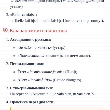
→
«Ils
ont
faim»
(они голодны) vs
«Ils
sont
fatigués»
(они
устали).
«Fait» vs «fais»:
→ Il/elle
fait
[фэ] – но tu
fais
[фэ] (пишется по-разному!).
🎯 Как запомнить навсегда:
Ассоциации с русским:
«Je
suis»
→ «я
есть
» (устар.)
«Nous
avons»
→ «аванс» (мы
имеем
аванс).
Песни-помощники:
Être:
«Je
suis
comme je suis»
(Пиаф).
Aller:
«Je
vais
à Rio»
(Claude Nougaro).
Стикеры-напоминалки:
На зеркало: «Aujourd’hui, je
vais
bien, tu
vas
bien ?»
Практика через диалоги: