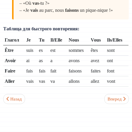
– «Où
vas
-tu ?»
– «Je
vais
au parc, nous
faisons
un pique-nique !»
Таблица для быстрого повторения:
Глагол
Je
Tu
Il/Elle
Nous
Vous
Ils/Elles
Être
suis
es
est
sommes
êtes
sont
Avoir
ai
as
a
avons
avez
ont
Faire
fais
fais
fait
faisons
faites
font
Aller
vais
vas
va
allons
allez
vont
Предыдущий: Как улучшить разговорный французский, если нет
Следующий: К
Назад
Вперед