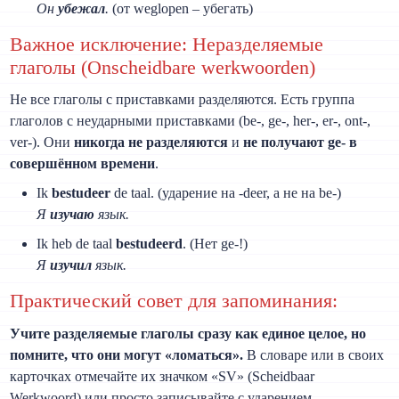
Он
убежал
.
(от weglopen – убегать)
Важное исключение: Неразделяемые
глаголы (Onscheidbare werkwoorden)
Не все глаголы с приставками разделяются. Есть группа
глаголов с неударными приставками (be-, ge-, her-, er-, ont-,
ver-). Они
никогда не разделяются
и
не получают ge- в
совершённом времени
.
Ik
bestudeer
de taal. (ударение на -deer, а не на be-)
Я
изучаю
язык.
Ik heb de taal
bestudeerd
. (Нет ge-!)
Я
изучил
язык.
Практический совет для запоминания:
Учите разделяемые глаголы сразу как единое целое, но
помните, что они могут «ломаться».
В словаре или в своих
карточках отмечайте их значком «SV» (Scheidbaar
Werkwoord) или просто записывайте с ударением.