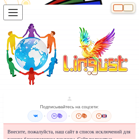
Выберите яз
Подписывайтесь на соцсети:
•
📚
•
📚
M
T
T
Внесите, пожалуйста, наш сайт в список исключений для