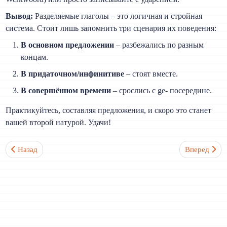
Вывод:
Разделяемые глаголы – это логичная и стройная
система. Стоит лишь запомнить три сценария их поведения:
В основном предложении
– разбежались по разным
концам.
В придаточном/инфинитиве
– стоят вместе.
В совершённом времени
– срослись с ge- посередине.
Практикуйтесь, составляя предложения, и скоро это станет
вашей второй натурой. Удачи!
Предыдущий: В чем разница между "jij/je" и "u"? Когда какое м
Следующий: 
Назад
Вперед