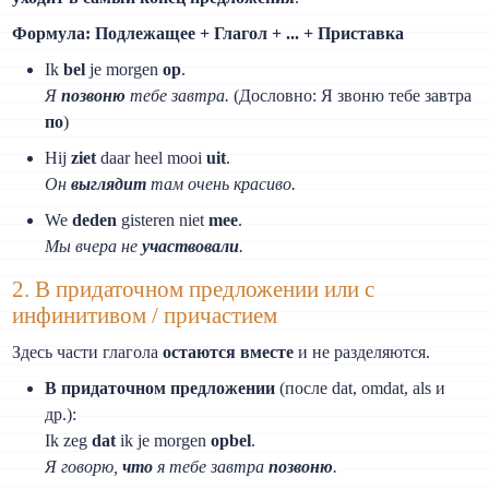
Формула: Подлежащее + Глагол + ... + Приставка
Ik
bel
je morgen
op
.
Я
позвоню
тебе завтра.
(Дословно: Я звоню тебе завтра
по
)
Hij
ziet
daar heel mooi
uit
.
Он
выглядит
там очень красиво.
We
deden
gisteren niet
mee
.
Мы вчера не
участвовали
.
2. В придаточном предложении или с
инфинитивом / причастием
Здесь части глагола
остаются вместе
и не разделяются.
В придаточном предложении
(после dat, omdat, als и
др.):
Ik zeg
dat
ik je morgen
opbel
.
Я говорю,
что
я тебе завтра
позвоню
.