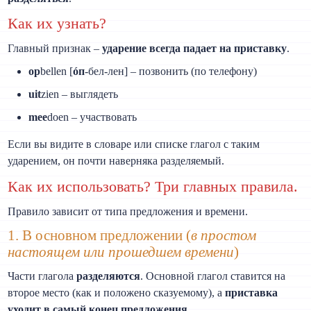
Как их узнать?
Главный признак –
ударение всегда падает на приставку
.
op
bellen [
óп
-бел-лен] – позвонить (по телефону)
uit
zien – выглядеть
mee
doen – участвовать
Если вы видите в словаре или списке глагол с таким
ударением, он почти наверняка разделяемый.
Как их использовать? Три главных правила.
Правило зависит от типа предложения и времени.
1. В основном предложении (
в простом
настоящем или прошедшем времени
)
Части глагола
разделяются
. Основной глагол ставится на
второе место (как и положено сказуемому), а
приставка
уходит в самый конец предложения
.