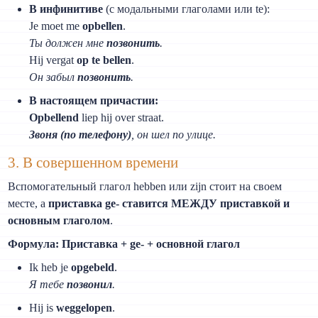
В инфинитиве
(с модальными глаголами или te):
Je moet me
opbellen
.
Ты должен мне
позвонить
.
Hij vergat
op te bellen
.
Он забыл
позвонить
.
В настоящем причастии:
Opbellend
liep hij over straat.
Звоня (по телефону)
, он шел по улице.
3. В совершенном времени
Вспомогательный глагол hebben или zijn стоит на своем
месте, а
приставка ge- ставится МЕЖДУ приставкой и
основным глаголом
.
Формула: Приставка + ge- + основной глагол
Ik heb je
opgebeld
.
Я тебе
позвонил
.
Hij is
weggelopen
.