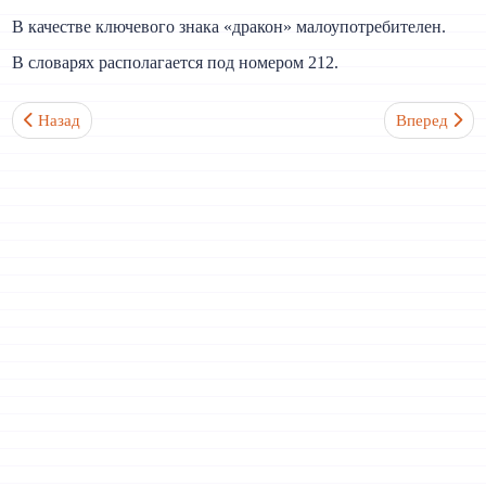
В качестве ключевого знака «дракон» малоупотребителен.
В словарях располагается под номером 212.
Предыдущий: Зубы 齿 / 齒 Ключевой иероглиф №211
Следующий:
Назад
Вперед