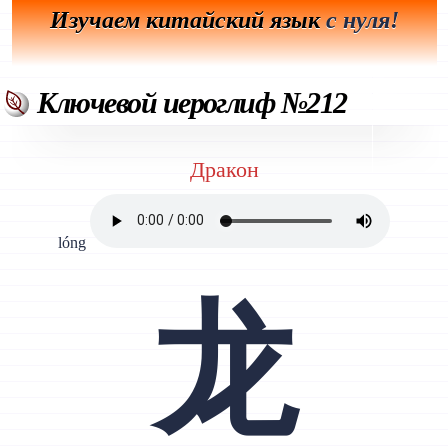
Изучаем китайский язык
с нуля!
Ключевой иероглиф №212
Дракон
lóng
龙