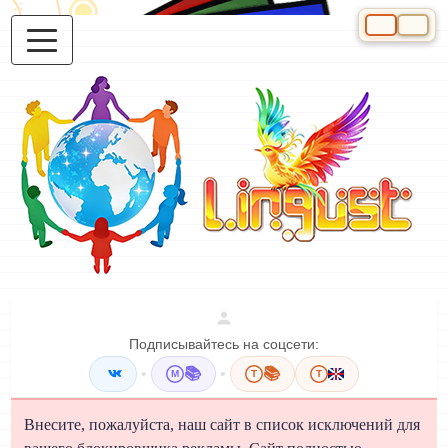
Выберите яз
Подписывайтесь на соцсети:
•
📚
•
📚
M
T
T
Внесите, пожалуйста, наш сайт в список исключений для