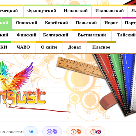
емецкий
Французский
Испанский
Итальянский
Л
ский
Японский
Корейский
Польский
Иврит
Порт
ский
Финский
Болгарский
Вьетнамский
Тайский
РКИ
ЧАВО
О сайте
Донат
Платное
•
📚
•
📚
на соцсети:
M
T
T