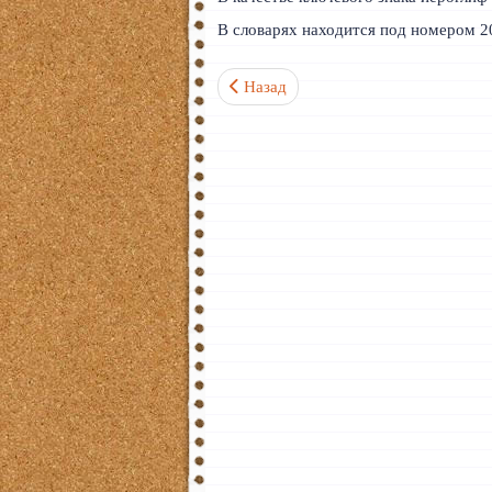
В словарях находится под номером 2
Предыдущий: Черный 黑 Ключевой 
Назад