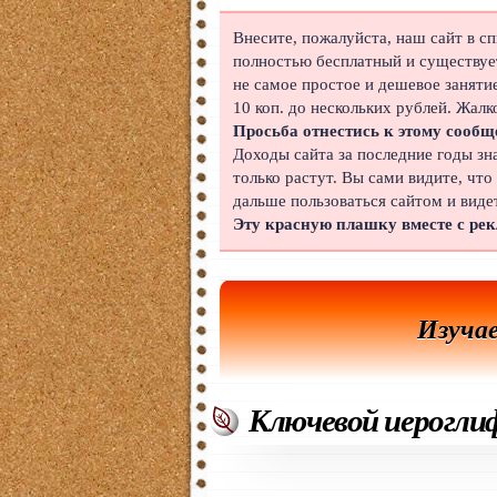
Японский
Внесите, пожалуйста, наш сайт в с
полностью бесплатный и существует
Корейский
не самое простое и дешевое заняти
10 коп. до нескольких рублей. Жалк
Польский
Просьба отнестись к этому сообщ
Доходы сайта за последние годы зн
Иврит
только растут. Вы сами видите, что
дальше пользоваться сайтом и виде
Португальский
Эту красную плашку вместе с ре
Чешский
Индонезийский
Изуча
Нидерландский
Финский
Ключевой иерогли
Болгарский
Вьетнамский