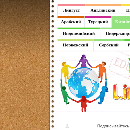
Лингуст
Лингуст
Английский
Н
Английский
Арабский
Турецкий
Китай
Немецкий
Индонезийский
Нидерланд
Французский
Норвежский
Сербский
Испанский
Итальянский
Латинский
Греческий
Арабский
Турецкий
Подписывайтесь 
Китайский