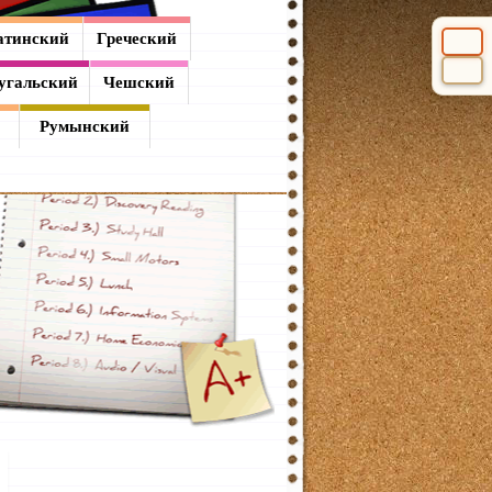
атинский
Греческий
Выбери
угальский
Чешский
Румынский