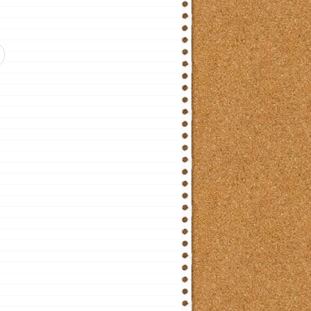
й: Лягушка 黾 / 黽 Ключевой иероглиф №205