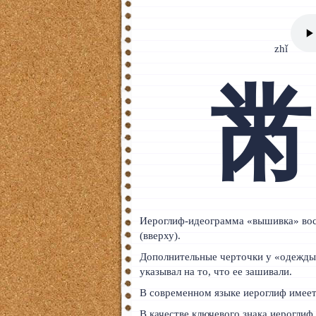
Тайский
Румынский
zhǐ
Норвежский
黹
Сербский
РКИ
ЧАВО
О сайте
Донат
Иероглиф-идеограмма «вышивка» восх
(вверху).
Платное
Дополнительные черточки у «одежды»
указывал на то, что ее зашивали.
В современном языке иероглиф имеет
В качестве ключевого знака иерогли