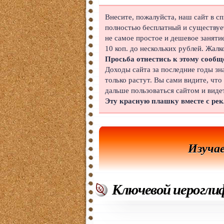
Японский
Внесите, пожалуйста, наш сайт в с
полностью бесплатный и существует
Корейский
не самое простое и дешевое заняти
10 коп. до нескольких рублей. Жалк
Польский
Просьба отнестись к этому сообщ
Доходы сайта за последние годы зн
Иврит
только растут. Вы сами видите, что
дальше пользоваться сайтом и виде
Португальский
Эту красную плашку вместе с ре
Чешский
Индонезийский
Изуча
Нидерландский
Финский
Ключевой иерогли
Болгарский
Вьетнамский