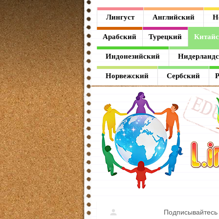
Лингуст
Лингуст
Английский
Н
Английский
Арабский
Турецкий
Китай
Немецкий
Индонезийский
Нидерланд
Французский
Норвежский
Сербский
Испанский
Итальянский
Латинский
Греческий
Арабский
Турецкий
Подписывайтесь 
Китайский