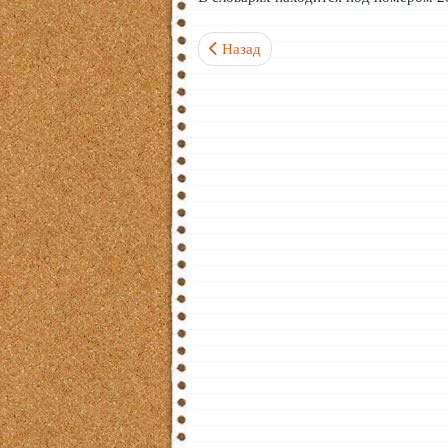
Предыдущий: Пшеница 麦 / 麥 Ключ
Назад