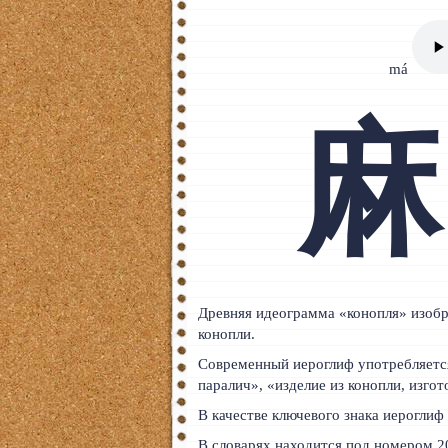
Тайский
Румынский
má
Норвежский
麻
Сербский
РКИ
ЧАВО
О сайте
Донат
Древняя идеограмма «конопля» изоб
конопли.
Платное
Современный иероглиф употребляется 
паралич», «изделие из конопли, изго
В качестве ключевого знака иероглиф
В словарях находится под номером 2