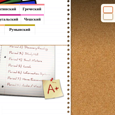
атинский
Греческий
Выбери
угальский
Чешский
Румынский