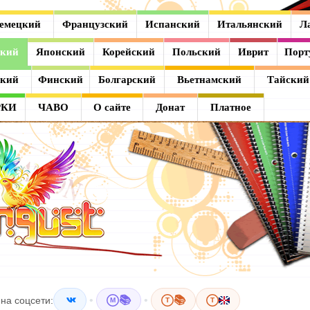
емецкий
Французский
Испанский
Итальянский
Л
ский
Японский
Корейский
Польский
Иврит
Порт
ский
Финский
Болгарский
Вьетнамский
Тайский
РКИ
ЧАВО
О сайте
Донат
Платное
•
📚
•
📚
на соцсети:
M
T
T