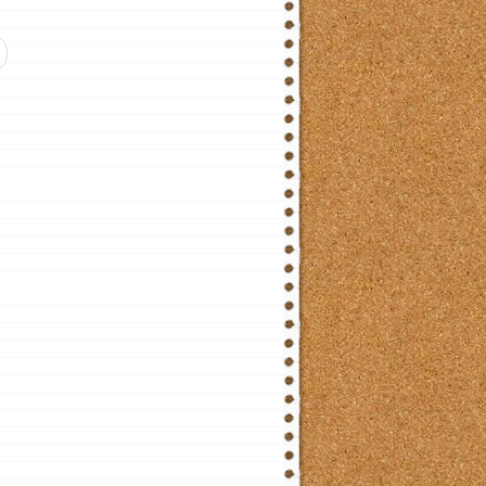
й: Желтый 黄 Ключевой иероглиф №201