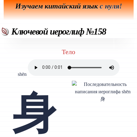
Изучаем китайский язык
с нуля!
Ключевой иероглиф №158
Тело
shēn
身