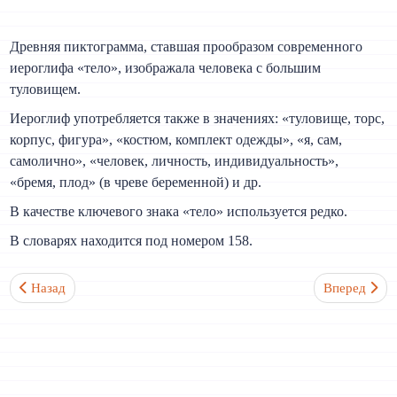
Древняя пиктограмма, ставшая прообразом современного
иероглифа «тело», изображала человека с большим
туловищем.
Иероглиф употребляется также в значениях: «туловище, торс,
корпус, фигура», «костюм, комплект одежды», «я, сам,
самолично», «человек, личность, индивидуальность»,
«бремя, плод» (в чреве беременной) и др.
В качестве ключевого знака «тело» используется редко.
В словарях находится под номером 158.
Предыдущий: Нога 足 Ключевой иероглиф №157
Следующий:
Назад
Вперед