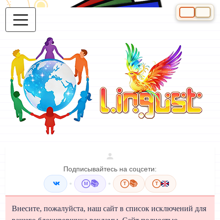
Выберите яз
Подписывайтесь на соцсети:
•
📚
•
📚
M
T
T
Внесите, пожалуйста, наш сайт в список исключений для