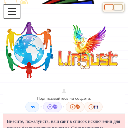
Выберите яз
Подписывайтесь на соцсети:
•
📚
•
📚
M
T
T
Внесите, пожалуйста, наш сайт в список исключений для