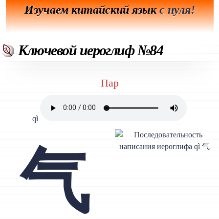
Изучаем китайский язык
с нуля!
Ключевой иероглиф №84
Пар
qì
气