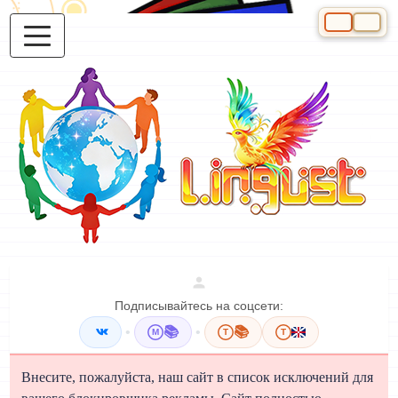
Выберите яз
Подписывайтесь на соцсети:
•
📚
•
📚
M
T
T
Внесите, пожалуйста, наш сайт в список исключений для