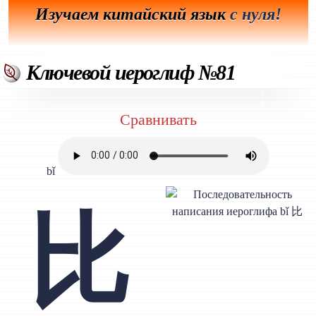
Изучаем китайский язык
с нуля!
Ключевой иероглиф №81
Сравнивать
bǐ
比