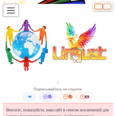
Выберите яз
Подписывайтесь на соцсети:
•
📚
•
📚
M
T
T
Внесите, пожалуйста, наш сайт в список исключений для