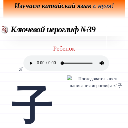
Изучаем китайский язык
с нуля!
Ключевой иероглиф №39
Ребенок
zǐ
子