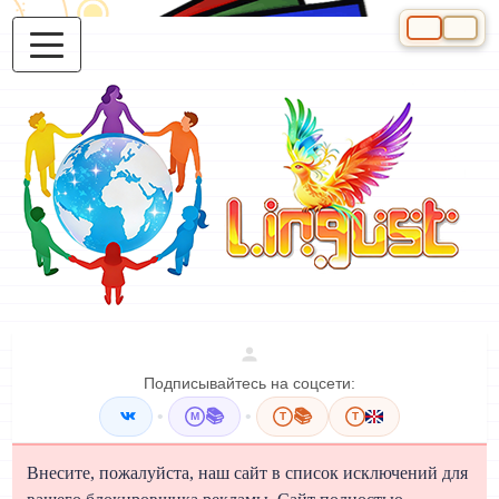
Выберите яз
Подписывайтесь на соцсети:
•
📚
•
📚
M
T
T
Внесите, пожалуйста, наш сайт в список исключений для