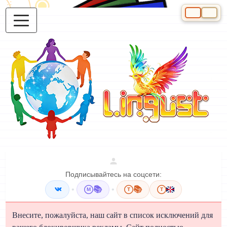
Выберите яз
Подписывайтесь на соцсети:
•
📚
•
📚
M
T
T
Внесите, пожалуйста, наш сайт в список исключений для