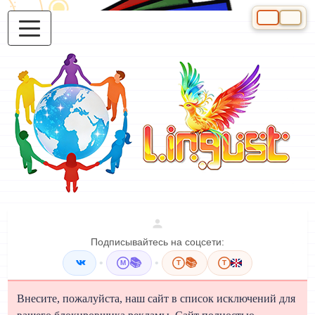
Выберите яз
Подписывайтесь на соцсети:
•
📚
•
📚
M
T
T
Внесите, пожалуйста, наш сайт в список исключений для