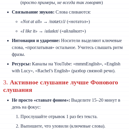
(
просто примеры, не всегда так говорят
)
Связывание звуков:
Слова сливаются:
«Not at all»
→ /nɒtætɔːl/ («нотатол»)
«I like it»
→ /aɪlaɪkɪt/ («айлайкит»)
Интонация и ударение:
Носители выделяют ключевые
слова, «проглатывая» остальное. Учитесь слышать ритм
фразы.
Ресурсы:
Каналы на YouTube: «mmmEnglish», «English
with Lucy», «Rachel’s English» (разбор связной речи).
3.
Активное слушание лучше Фонового
слушания
Не просто «ставьте фоном»:
Выделите 15–20 минут в
день на фокус:
Прослушайте отрывок 1 раз без текста.
Выпишите, что уловили (ключевые слова).