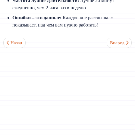
Частота лучше Длительности:
Лучше 20 минут
ежедневно, чем 2 часа раз в неделю.
Ошибки – это данные:
Каждое «не расслышал»
показывает, над чем вам нужно работать!
Предыдущий: Как запомнить фразовые глаголы?
Следующий: Ч
Назад
Вперед