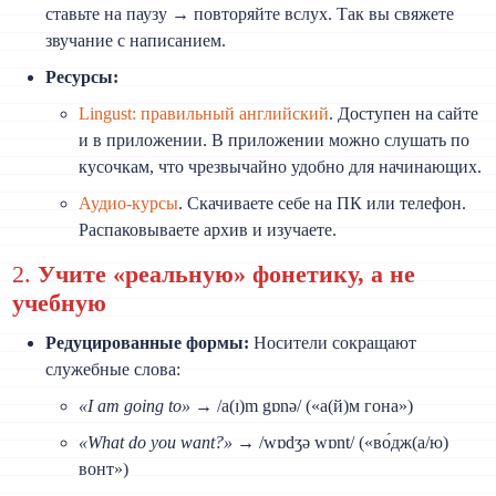
ставьте на паузу → повторяйте вслух. Так вы свяжете
звучание с написанием.
Ресурсы:
Lingust: правильный английский
. Доступен на сайте
и в приложении. В приложении можно слушать по
кусочкам, что чрезвычайно удобно для начинающих.
Аудио-курсы
. Скачиваете себе на ПК или телефон.
Распаковываете архив и изучаете.
2.
Учите «реальную» фонетику, а не
учебную
Редуцированные формы:
Носители сокращают
служебные слова:
«I am going to»
→ /a(ɪ)m gɒnə/ («а(й)м гона»)
«What do you want?»
→ /wɒdʒə wɒnt/ («во́дж(а/ю)
вонт»)