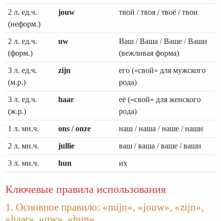
2 л. ед.ч.
jouw
твой / твоя / твоё / твои
(неформ.)
2 л. ед.ч.
uw
Ваш / Ваша / Ваше / Ваши
(форм.)
(вежливая форма)
3 л. ед.ч.
zijn
его («свой» для мужского
(м.р.)
рода)
3 л. ед.ч.
haar
её («свой» для женского
(ж.р.)
рода)
1 л. мн.ч.
ons / onze
наш / наша / наше / наши
2 л. мн.ч.
jullie
ваш / ваша / ваше / ваши
3 л. мн.ч.
hun
их
Ключевые правила использования
1. Основное правило: «mijn», «jouw», «zijn»,
«haar», «uw», «hun»