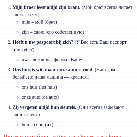
Mijn broer leest altijd zijn krant.
(Мой брат всегда читает
свою газету.)
mijn – мой (брат)
zijn – свою (его собственную)
Heeft u uw paspoort bij zich?
(У Вас есть Ваш паспорт
при себе?)
uw – вежливая форма «Ваш»
Ons huis is wit, maar onze auto is rood.
(Наш дом —
белый, но наша машина — красная.)
ons huis (het huis)
onze auto (de auto)
Zij vergeten altijd hun sleutels.
(Они всегда забывают
свои ключи.)
hun – свои (их)
Частая ошибка: «zijn» vs «haar» vs «hun»