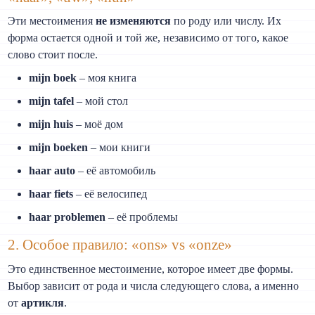
Эти местоимения
не изменяются
по роду или числу. Их
форма остается одной и той же, независимо от того, какое
слово стоит после.
mijn boek
– моя книга
mijn tafel
– мой стол
mijn huis
– моё дом
mijn boeken
– мои книги
haar auto
– её автомобиль
haar fiets
– её велосипед
haar problemen
– её проблемы
2. Особое правило: «ons» vs «onze»
Это единственное местоимение, которое имеет две формы.
Выбор зависит от рода и числа следующего слова, а именно
от
артикля
.