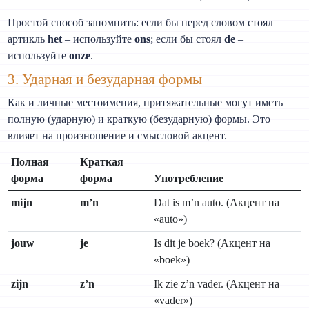
Простой способ запомнить: если бы перед словом стоял
артикль
het
– используйте
ons
; если бы стоял
de
–
используйте
onze
.
3. Ударная и безударная формы
Как и личные местоимения, притяжательные могут иметь
полную (ударную) и краткую (безударную) формы. Это
влияет на произношение и смысловой акцент.
Полная
Краткая
форма
форма
Употребление
mijn
m’n
Dat is m’n auto. (Акцент на
«auto»)
jouw
je
Is dit je boek? (Акцент на
«boek»)
zijn
z’n
Ik zie z’n vader. (Акцент на
«vader»)