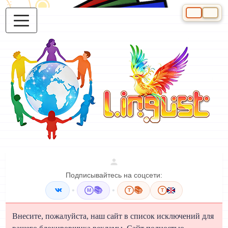
Выберите яз
Подписывайтесь на соцсети:
•
📚
•
📚
M
T
T
Внесите, пожалуйста, наш сайт в список исключений для