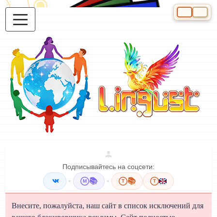
Выберите яз
Подписывайтесь на соцсети:
•
📚
•
📚
M
T
T
Внесите, пожалуйста, наш сайт в список исключений для