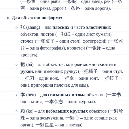
(一条鱼 – одна рыба, 一条蛇 – одна змея), рек (一条
河 – одна река), дорог (一条路 – одна дорога).
Для объектов по форме:
张 (zhāng) – для
плоских
и часто
эластичных
объектов: листов (一张纸 – один лист бумаги),
столов (一张桌子 – один стол), фотографий (一张照
片 – одна фотография), кроватей (一张床 – одна
кровать).
把 (bǎ) – для объектов, которые можно
схватить
рукой,
или имеющих ручку: (一把椅子 – один стул,
一把刀 – один нож, 一把伞 – один зонт, 一把筷子 –
одна пригоршня палочек для еды).
本 (běn) – для
связанных в тома
объектов (一本书 –
одна книга, 一本杂志 – один журнал).
颗 (kē) – для
небольших круглых
объектов (一颗珍
珠 – одна жемчужина, 一颗心 – одно сердце (как
орган), 一颗星星 – одна звезда).