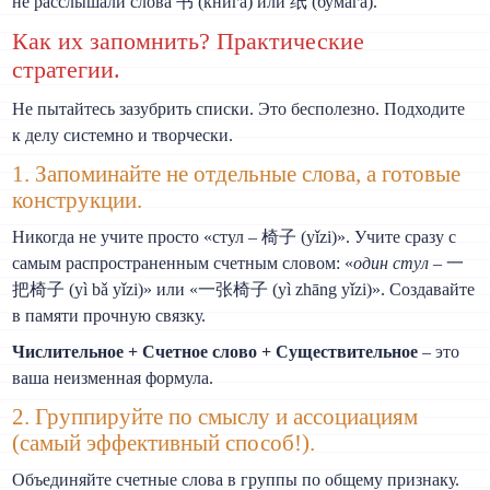
не расслышали слова 书 (книга) или 纸 (бумага).
Как их запомнить? Практические
стратегии.
Не пытайтесь зазубрить списки. Это бесполезно. Подходите
к делу системно и творчески.
1. Запоминайте не отдельные слова, а готовые
конструкции.
Никогда не учите просто «стул – 椅子 (yǐzi)». Учите сразу с
самым распространенным счетным словом: «
один стул
– 一
把椅子 (yì bǎ yǐzi)» или «一张椅子 (yì zhāng yǐzi)». Создавайте
в памяти прочную связку.
Числительное + Счетное слово + Существительное
– это
ваша неизменная формула.
2. Группируйте по смыслу и ассоциациям
(самый эффективный способ!).
Объединяйте счетные слова в группы по общему признаку.