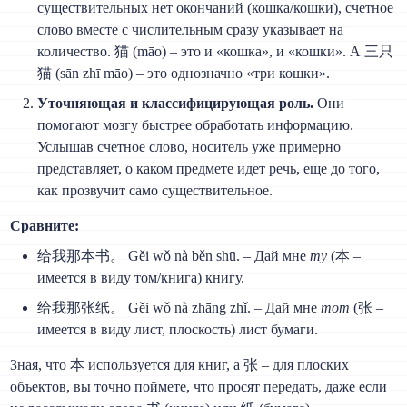
существительных нет окончаний (кошка/кошки), счетное
слово вместе с числительным сразу указывает на
количество. 猫 (māo) – это и «кошка», и «кошки». А 三只
猫 (sān zhī māo) – это однозначно «три кошки».
Уточняющая и классифицирующая роль.
Они
помогают мозгу быстрее обработать информацию.
Услышав счетное слово, носитель уже примерно
представляет, о каком предмете идет речь, еще до того,
как прозвучит само существительное.
Сравните:
给我那本书。 Gěi wǒ nà běn shū. – Дай мне
ту
(本 –
имеется в виду том/книга) книгу.
给我那张纸。 Gěi wǒ nà zhāng zhǐ. – Дай мне
тот
(张 –
имеется в виду лист, плоскость) лист бумаги.
Зная, что 本 используется для книг, а 张 – для плоских
объектов, вы точно поймете, что просят передать, даже если