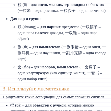
粒 (lì) – для
очень мелких, зерновидных
объектов
(一粒米 – одна рисинка, 一粒沙子 – одна песчинка).
Для пар и групп:
双 (shuāng) – для
парных
предметов (一双筷子 –
одна пара палочек для еды, 一双鞋 – одна пара
обуви).
副 (fù) – для
комплектов
(一副眼镜 – одни очки, 一
副耳机 – одни наушники, 一副扑克牌 – одна колода
карт).
套 (tào) – для
наборов, комплектов
(一套房子 –
одна квартира/дом (как единица жилья), 一套书 –
один набор книг).
3. Используйте мнемотехники.
Придумайте яркие ассоциации для самых сложных случаев.
把 (bǎ) –
для объектов с ручкой
, которые можно