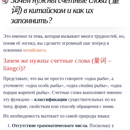
词) в китайском и как их
запомнить?
Это именно та тема, которая вызывает много трудностей, но,
поняв её логику, вы сделаете огромный шаг вперед в
освоении
китайского
.
Зачем же нужны счетные слова (量词 –
liàngcí)?
Представьте, что вы не просто говорите «одна рыба», а
уточняете: «одна
особь
рыбы», «одна
стайка
рыбы», «одна
порция
жареной рыбы». Счетные слова выполняют именно
эту функцию –
классификации
существительных по их
типу, форме, свойствам или способу обращения с ними.
Их необходимость вытекает из самой природы языка:
Отсутствие грамматического числа.
Поскольку у