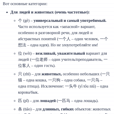
Вот основные категории:
Для людей и животных (очень частотные):
个 (gè) –
универсальный и самый употребимый.
Часто используется как «запасной» вариант,
особенно в разговорной речи, для людей и
абстрактных понятий (一个人 – один человек, 一个
想法 – одна идея). Но не злоупотребляйте им!
位 (wèi) –
вежливый, уважительный
вариант для
людей (一位老师 – один учитель/преподаватель, 一
位客人 – один гость).
只 (zhī) – для
животных,
особенно небольших (一只
猫 – одна кошка, 一只狗 – одна собака, 一只鸟 –
одна птица). Исключение: 一头牛 (yì tóu niú) – одна
корова/бык.
匹 (pǐ) – для
лошадей
(一匹马 – одна лошадь).
条 (tiáo) – для
длинных, гибких
объектов: животных