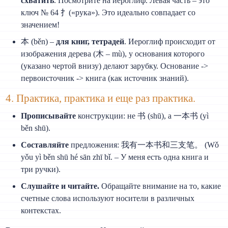
схватить
. Посмотрите на иероглиф. Левая часть – это
ключ № 64 扌(«рука»). Это идеально совпадает со
значением!
本 (běn) –
для книг, тетрадей
. Иероглиф происходит от
изображения дерева (木 – mù), у основания которого
(указано чертой внизу) делают зарубку. Основание ->
первоисточник -> книга (как источник знаний).
4. Практика, практика и еще раз практика.
Прописывайте
конструкции: не 书 (shū), а 一本书 (yì
běn shū).
Составляйте
предложения: 我有一本书和三支笔。 (Wǒ
yǒu yì běn shū hé sān zhī bǐ. – У меня есть одна книга и
три ручки).
Слушайте и читайте.
Обращайте внимание на то, какие
счетные слова используют носители в различных
контекстах.