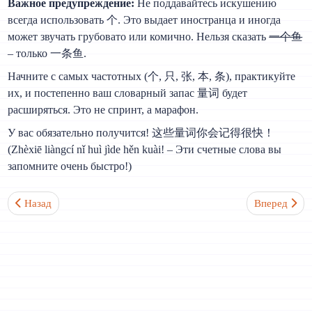
Важное предупреждение:
Не поддавайтесь искушению
всегда использовать 个. Это выдает иностранца и иногда
может звучать грубовато или комично. Нельзя сказать
一个鱼
– только 一条鱼.
Начните с самых частотных (个, 只, 张, 本, 条), практикуйте
их, и постепенно ваш словарный запас 量词 будет
расширяться. Это не спринт, а марафон.
У вас обязательно получится! 这些量词你会记得很快！
(Zhèxiē liàngcí nǐ huì jìde hěn kuài! – Эти счетные слова вы
запомните очень быстро!)
Предыдущий: Правда ли, что грамматика китайского проще, че
Следующий: 
Назад
Вперед