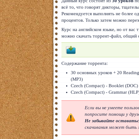
Данный курс состоит из
30 уроков
по
Тайский
всё то, что говорят дикторы, тщател
Рекомендуется выполнять не более од
Румынский
процентов. Только затем можно пере
Курс на английском языке, но от вас
Норвежский
можно скачать торрент-файл, общий 
Сербский
РКИ
Содержание торрента:
ЧАВО
30 основных уроков + 20 Reading
(MP3)
О сайте
Czech (Compact) - Booklet (DOC)
Czech (Compact) - Grammar (HLP)
Донат
Платное
Если вы не умеете польз
попросите помощи у друз
Не забывайте оставатьс
скачивания может быть м