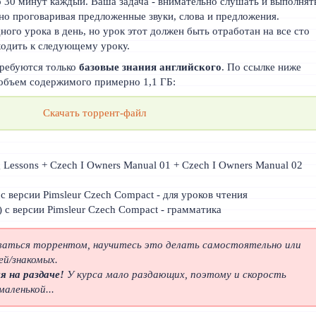
 30 минут каждый. Ваша задача - внимательно слушать и выполнят
ьно проговаривая предложенные звуки, слова и предложения.
ного урока в день, но урок этот должен быть отработан на все сто
ходить к следующему уроку.
 требуются только
базовые знания английского
. По ссылке ниже
объем содержимого примерно 1,1 ГБ:
Скачать торрент-файл
 Lessons + Czech I Owners Manual 01 + Czech I Owners Manual 02
 с версии Pimsleur Czech Compact - для уроков чтения
 с версии Pimsleur Czech Compact - грамматика
оваться торрентом, научитесь это делать самостоятельно или
ей/знакомых.
я на раздаче!
У курса мало раздающих, поэтому и скорость
аленькой...