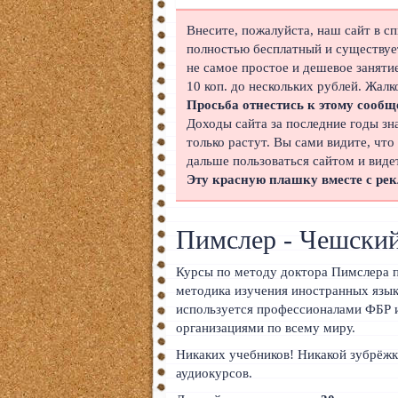
Японский
Внесите, пожалуйста, наш сайт в с
полностью бесплатный и существует
Корейский
не самое простое и дешевое заняти
10 коп. до нескольких рублей. Жалк
Польский
Просьба отнестись к этому сообщ
Доходы сайта за последние годы зн
Иврит
только растут. Вы сами видите, что
дальше пользоваться сайтом и виде
Португальский
Эту красную плашку вместе с ре
Чешский
Пимслер - Чешский
Индонезийский
Курсы по методу доктора Пимслера п
Нидерландский
методика изучения иностранных язык
Финский
используется профессионалами ФБР 
организациями по всему миру.
Болгарский
Никаких учебников! Никакой зубрёжк
аудиокурсов.
Вьетнамский