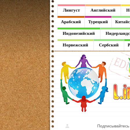
Лингуст
Лингуст
Английский
Н
Английский
Арабский
Турецкий
Китай
Немецкий
Индонезийский
Нидерланд
Французский
Норвежский
Сербский
Испанский
Итальянский
Латинский
Греческий
Арабский
Турецкий
Подписывайтесь 
Китайский