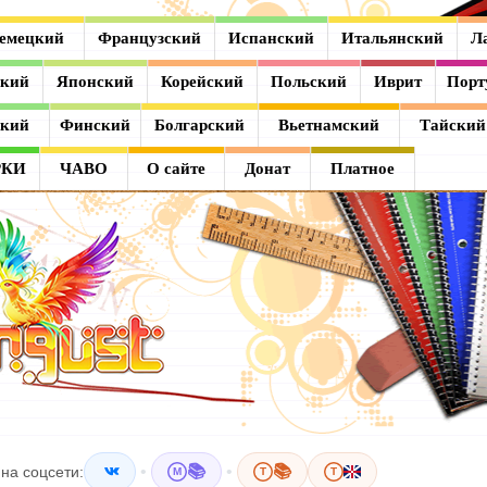
емецкий
Французский
Испанский
Итальянский
Л
ский
Японский
Корейский
Польский
Иврит
Порт
ский
Финский
Болгарский
Вьетнамский
Тайский
РКИ
ЧАВО
О сайте
Донат
Платное
•
📚
•
📚
на соцсети:
M
T
T