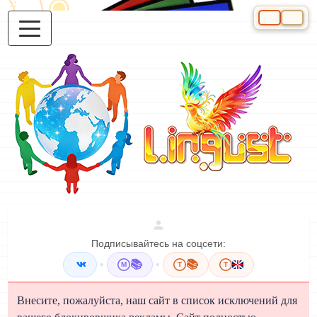
Выберите яз
Подписывайтесь на соцсети:
•
📚
•
📚
M
T
T
Внесите, пожалуйста, наш сайт в список исключений для