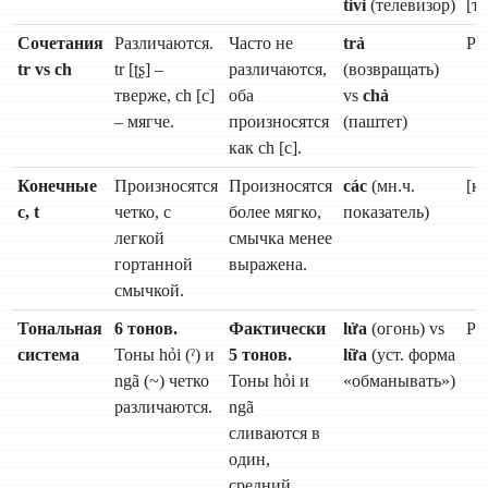
tivi
(телевизор)
[т
Сочетания
Различаются.
Часто не
trả
Ра
tr vs ch
tr [ʈʂ] –
различаются,
(возвращать)
тверже, ch [c]
оба
vs
chả
– мягче.
произносятся
(паштет)
как ch [c].
Конечные
Произносятся
Произносятся
các
(мн.ч.
[к
c, t
четко, с
более мягко,
показатель)
легкой
смычка менее
гортанной
выражена.
смычкой.
Тональная
6 тонов.
Фактически
lửa
(огонь) vs
Ра
система
Тоны hỏi (ˀ) и
5 тонов.
lữa
(уст. форма
ngã (~) четко
Тоны hỏi и
«обманывать»)
различаются.
ngã
сливаются в
один,
средний