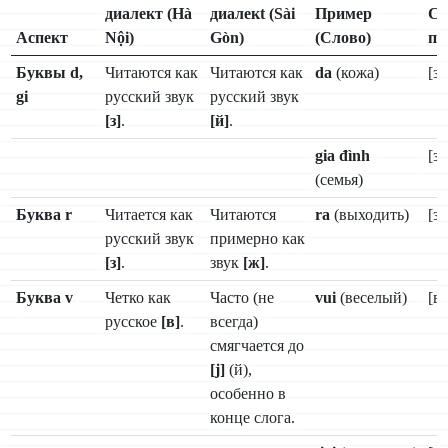
диалект (Hà
диалекt (Sài
Пример
Се
Аспект
Nội)
Gòn)
(Слово)
пр
Буквы d,
Читаются как
Читаются как
da
(кожа)
[за
gi
русский звук
русский звук
[з]
.
[й]
.
gia đình
[з
(семья)
Буква r
Читается как
Читаются
ra
(выходить)
[за
русский звук
примерно как
[з]
.
звук
[ж]
.
Буква v
Четко как
Часто (не
vui
(веселый)
[в
русское
[в]
.
всегда)
смягчается до
[j]
(й),
особенно в
конце слога.