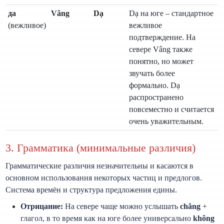
да
Vâng
Dạ
Dạ на юге – стандартное
(вежливое)
вежливое
подтверждение. На
севере Vâng также
понятно, но может
звучать более
формально. Dạ
распространено
повсеместно и считается
очень уважительным.
3. Грамматика (минимальные различия)
Грамматические различия незначительны и касаются в
основном использования некоторых частиц и предлогов.
Система времён и структура предложения едины.
Отрицание:
На севере чаще можно услышать
chẳng
+
глагол, в то время как на юге более универсально
không