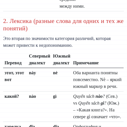
между ними.
2. Лексика (разные слова для одних и тех же
понятий)
Это вторая по значимости категория различий, которая
может привести к недопониманию.
Северный
Южный
Перевод
диалект
диалект
Примечание
этот, этот
này
nè
Оба варианта понятны
вот
повсеместно. Nè – яркий
южный маркер в речи.
какой?
nào
gì
Quyển sách
nào
?
(Сев.)
vs
Quyển sách
gì
?
(Юж.)
– «Какая книга?». На
севере gì означает «что».
тарелка
đĩa
dĩa
Орфография и