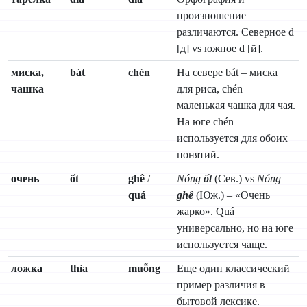
произношение
различаются. Северное đ
[д] vs южное d [й].
миска,
bát
chén
На севере bát – миска
чашка
для риса, chén –
маленькая чашка для чая.
На юге chén
используется для обоих
понятий.
очень
ốt
ghê
/
Nóng
ốt
(Сев.) vs
Nóng
quá
ghê
(Юж.) – «Очень
жарко». Quá
универсально, но на юге
используется чаще.
ложка
thìa
muỗng
Еще один классический
пример различия в
бытовой лексике.