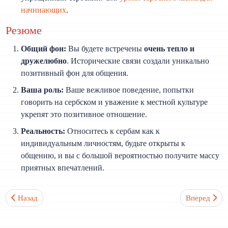
начинающих
.
Резюме
Общий фон:
Вы будете встречены
очень тепло и
дружелюбно
. Исторические связи создали уникально
позитивный фон для общения.
Ваша роль:
Ваше вежливое поведение, попытки
говорить на сербском и уважение к местной культуре
укрепят это позитивное отношение.
Реальность:
Относитесь к сербам как к
индивидуальным личностям, будьте открыты к
общению, и вы с большой вероятностью получите массу
приятных впечатлений.
Предыдущий: Правда ли, что сербский проще английского?
Следующий: 
Назад
Вперед