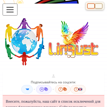
Выберите яз
Подписывайтесь на соцсети:
•
📚
•
📚
M
T
T
Внесите, пожалуйста, наш сайт в список исключений для