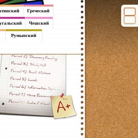
атинский
Греческий
Выбери
угальский
Чешский
Румынский