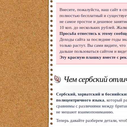
Японский
Внесите, пожалуйста, наш сайт в с
полностью бесплатный и существует
Корейский
не самое простое и дешевое заняти
10 коп. до нескольких рублей. Жалк
Польский
Просьба отнестись к этому сообщ
Доходы сайта за последние годы зн
Иврит
только растут. Вы сами видите, что
дальше пользоваться сайтом и виде
Португальский
Эту красную плашку вместе с ре
Чешский
Индонезийский
Чем сербский отли
Нидерландский
Сербский, хорватский и боснийск
Финский
полицентричного языка
, который р
сравнимы с различиями между брита
Болгарский
не мешают взаимопониманию.
Теперь давайте разберем детали, чтоб
Вьетнамский