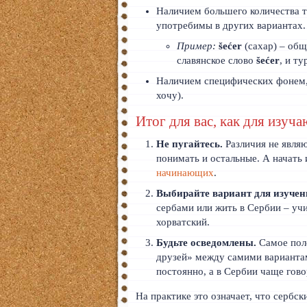
Наличием большего количества 
употребимы в других вариантах.
Пример:
šećer
(сахар) – общ
славянское слово
šećer
, и т
Наличием специфических фонем, 
хочу).
Итог для вас, как для изуч
Не пугайтесь.
Различия не явля
понимать и остальные. А начать
начинающих
.
Выбирайте вариант для изучени
сербами или жить в Сербии – учи
хорватский.
Будьте осведомлены.
Самое поле
друзей» между самими вариантам
постоянно, а в Сербии чаще гово
На практике это означает, что сербс