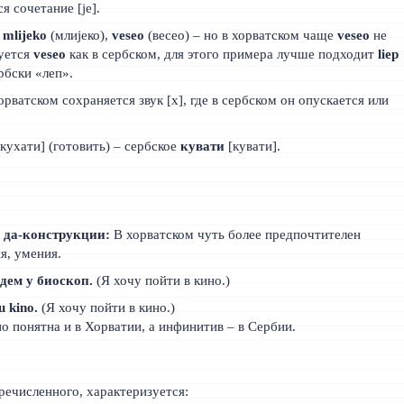
 сочетание [је].
,
mlijeko
(млијеко),
veseo
(весео) – но в хорватском чаще
veseo
не
зуется
veseo
как в сербском, для этого примера лучше подходит
liep
ербски «леп».
рватском сохраняется звук [х], где в сербском он опускается или
кухати] (готовить) – сербское
кувати
[кувати].
 да-конструкции:
В хорватском чуть более предпочтителен
я, умения.
дем у биоскоп.
(Я хочу пойти в кино.)
u kino.
(Я хочу пойти в кино.)
о понятна и в Хорватии, а инфинитив – в Сербии.
ечисленного, характеризуется: