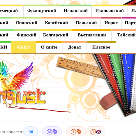
емецкий
Французский
Испанский
Итальянский
Л
ский
Японский
Корейский
Польский
Иврит
Порт
ский
Финский
Болгарский
Вьетнамский
Тайский
РКИ
ЧАВО
О сайте
Донат
Платное
•
📚
•
📚
на соцсети:
M
T
T