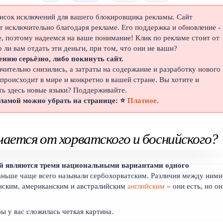
писок исключений для вашего блокировщика рекламы. Сайт
 исключительно благодаря рекламе. Его поддержка и обновление -
е, поэтому надеемся на ваше понимание! Клик по рекламе стоит от
о ли вам отдать эти деньги, при том, что они не ваши?
ению серьёзно, либо покинуть сайт.
ачительно снизились, а затраты на содержание и разработку нового
 происходит в мире и конкретно в вашей стране. Вы хотите и
ть здесь новые языки? Поддерживайте.
кламой можно убрать на странице: ⭐
Платное
.
чается от хорватского и боснийского?
ий являются тремя национальными вариантами одного
аньше чаще всего называли сербохорватским. Различия между ними
нским, американским и австралийским
английским
– они есть, но о
ы у вас сложилась четкая картина.