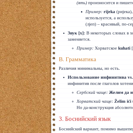
(ять)
произносится и пишется
Пример:
rijeka
(ријека)
используется, а исполь
(лjеп) – красивый, по-с
Звук [х]:
В некоторых словах в хо
заменяется.
Пример:
Хорватское
kuhati
[
В. Грамматика
Различия минимальны, но есть.
Использование инфинитива vs.
инфинитив после глаголов хотени
Сербский чаще:
Желим да и
Хорватский чаще:
Želim ići 
Но да-конструкция абсолютн
3. Боснийский язык
Боснийский вариант, помимо вышепер