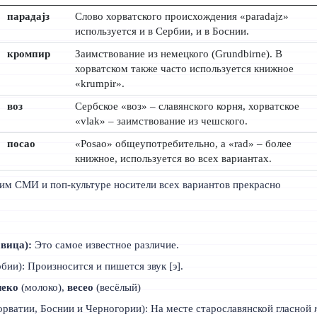
парадајз
Слово хорватского происхождения «paradajz»
используется и в Сербии, и в Боснии.
кромпир
Заимствование из немецкого (Grundbirne). В
хорватском также часто используется книжное
«krumpir».
воз
Сербское «воз» – славянского корня, хорватское
«vlak» – заимствование из чешского.
посао
«Posao» общеупотребительно, а «rad» – более
книжное, используется во всех вариантах.
м СМИ и поп-культуре носители всех вариантов прекрасно
)
авица):
Это самое известное различие.
бии): Произносится и пишется звук [э].
леко
(молоко),
весео
(весёлый)
орватии, Боснии и Черногории): На месте старославянской гласной