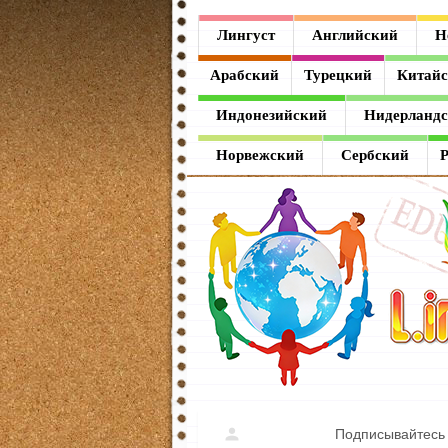
Лингуст
Лингуст
Английский
Н
Английский
Арабский
Турецкий
Китай
Немецкий
Индонезийский
Нидерланд
Французский
Норвежский
Сербский
Испанский
Итальянский
Латинский
Греческий
Арабский
Турецкий
Подписывайтесь 
Китайский