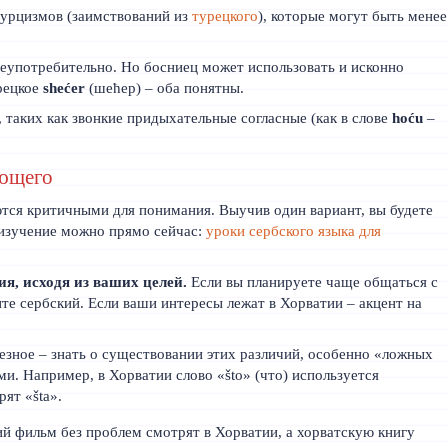
турцизмов (заимствований из
турецкого
), которые могут быть менее
еупотребительно. Но босниец может использовать и исконно
урецкое
shećer
(шећер) – оба понятны.
таких как звонкие придыхательные согласные (как в слове
hoću
–
ающего
ются критичными для понимания. Выучив один вариант, вы будете
 изучение можно прямо сейчас:
уроки сербского языка для
я, исходя из ваших целей.
Если вы планируете чаще общаться с
те сербский. Если ваши интересы лежат в Хорватии – акцент на
зное – знать о существовании этих различий, особенно «ложных
и. Например, в Хорватии слово «što» (что) используется
рят «šta».
кий фильм без проблем смотрят в Хорватии, а хорватскую книгу