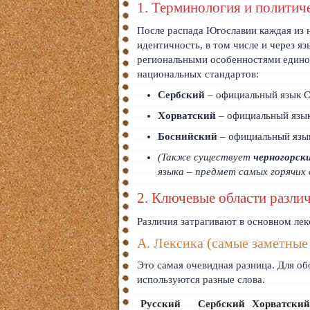
1. Терминология и политич
Тайский
После распада Югославии каждая из 
Румынский
идентичность, в том числе и через я
региональными особенностями единог
Норвежский
национальных стандартов:
Сербский
– официальный язык С
Сербский
Хорватский
– официальный язык
РКИ
Боснийский
– официальный язык
ЧАВО
(Также существует
черногорск
языка – предмет самых горячих 
О сайте
2. Ключевые области разли
Донат
Различия затрагивают в основном лек
Платное
А. Лексика (самые заметные
Это самая очевидная разница. Для об
используются разные слова.
Русский
Сербский
Хорватски