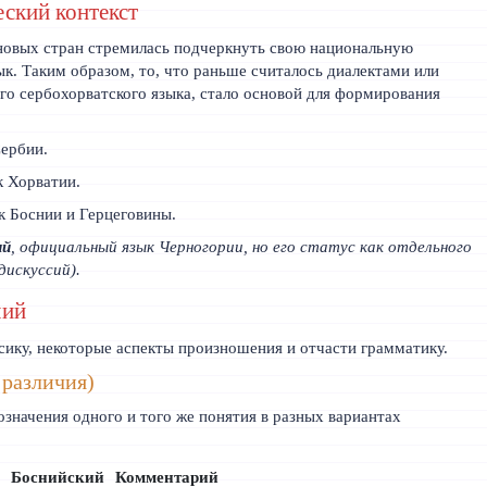
еский контекст
новых стран стремилась подчеркнуть свою национальную
зык. Таким образом, то, что раньше считалось диалектами или
о сербохорватского языка, стало основой для формирования
ербии.
 Хорватии.
 Боснии и Герцеговины.
ий
, официальный язык Черногории, но его статус как отдельного
дискуссий).
чий
сику, некоторые аспекты произношения и отчасти грамматику.
 различия)
означения одного и того же понятия в разных вариантах
й
Боснийский
Комментарий