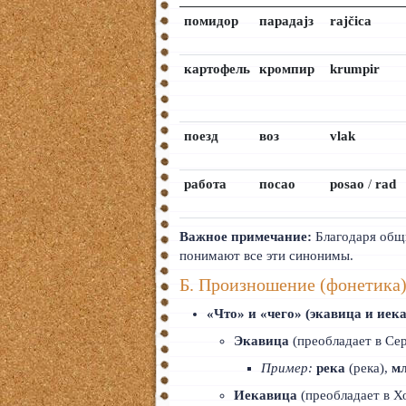
помидор
парадајз
rajčica
картофель
кромпир
krumpir
поезд
воз
vlak
работа
посао
posao
/
rad
Важное примечание:
Благодаря общи
понимают все эти синонимы.
Б. Произношение (фонетика
«Что» и «чего» (экавица и иек
Экавица
(преобладает в Сер
Пример:
река
(река),
м
Иекавица
(преобладает в Х