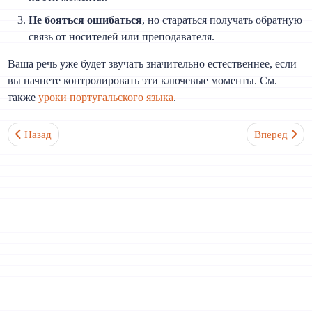
Не бояться ошибаться
, но стараться получать обратную
связь от носителей или преподавателя.
Ваша речь уже будет звучать значительно естественнее, если
вы начнете контролировать эти ключевые моменты. См.
также
уроки португальского языка
.
Предыдущий: Чем отличается бразильский португальский от ев
Следующий: 
Назад
Вперед