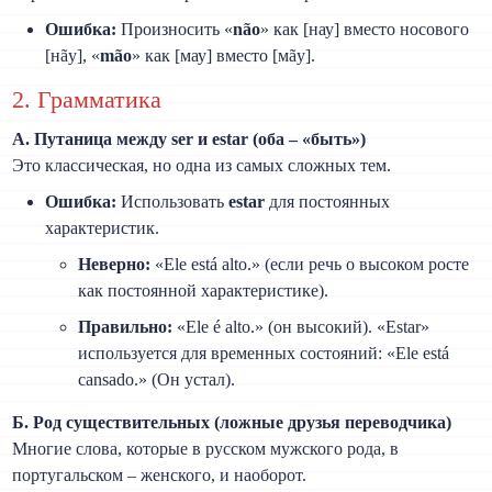
Ошибка:
Произносить «
não
» как [нау] вместо носового
[нãу], «
mão
» как [мау] вместо [мãу].
2. Грамматика
А. Путаница между ser и estar (оба – «быть»)
Это классическая, но одна из самых сложных тем.
Ошибка:
Использовать
estar
для постоянных
характеристик.
Неверно:
«Ele está alto.» (если речь о высоком росте
как постоянной характеристике).
Правильно:
«Ele é alto.» (он высокий). «Estar»
используется для временных состояний: «Ele está
cansado.» (Он устал).
Б. Род существительных (ложные друзья переводчика)
Многие слова, которые в русском мужского рода, в
португальском – женского, и наоборот.