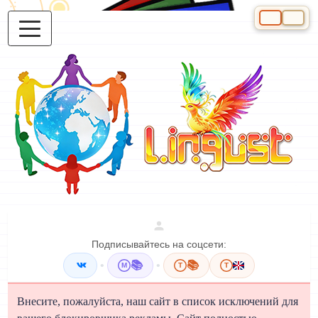
Выберите яз
Подписывайтесь на соцсети:
•
📚
•
📚
M
T
T
Внесите, пожалуйста, наш сайт в список исключений для