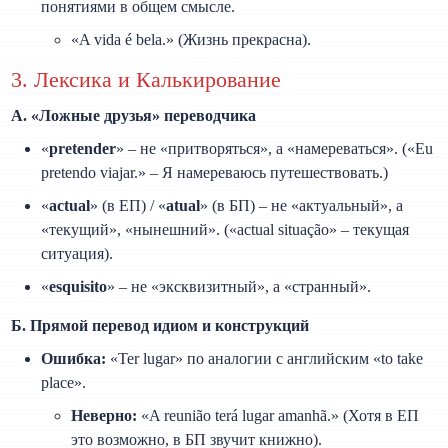
понятиями в общем смысле.
«A vida é bela.» (Жизнь прекрасна).
3. Лексика и Калькирование
А. «Ложные друзья» переводчика
«
pretender
» – не «притворяться», а «намереваться». («Eu
pretendo viajar.» – Я намереваюсь путешествовать.)
«
actual
» (в ЕП) / «
atual
» (в БП) – не «актуальный», а
«текущий», «нынешний». («actual situação» – текущая
ситуация).
«
esquisito
» – не «эксквизитный», а «странный».
Б. Прямой перевод идиом и конструкций
Ошибка:
«Ter lugar» по аналогии с английским «to take
place».
Неверно:
«A reunião terá lugar amanhã.» (Хотя в ЕП
это возможно, в БП звучит книжно).