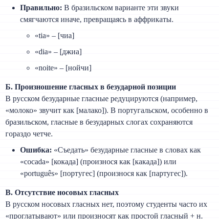
Правильно:
В бразильском варианте эти звуки
смягчаются иначе, превращаясь в аффрикаты.
«tia» – [чиа]
«dia» – [джиа]
«noite» – [нойчи]
Б. Произношение гласных в безударной позиции
В русском безударные гласные редуцируются (например,
«молоко» звучит как [малако]). В португальском, особенно в
бразильском, гласные в безударных слогах сохраняются
гораздо четче.
Ошибка:
«Съедать» безударные гласные в словах как
«cocada» [кокада] (произнося как [какада]) или
«português» [португес] (произнося как [партугес]).
В. Отсутствие носовых гласных
В русском носовых гласных нет, поэтому студенты часто их
«проглатывают» или произносят как простой гласный + н.