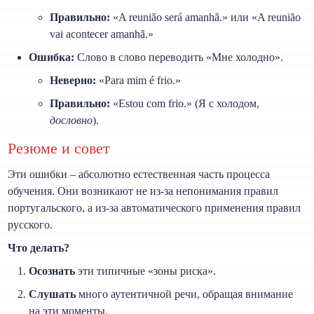
Правильно:
«A reunião será amanhã.» или «A reunião
vai acontecer amanhã.»
Ошибка:
Слово в слово переводить «Мне холодно».
Неверно:
«Para mim é frio.»
Правильно:
«Estou com frio.» (Я с холодом,
дословно
).
Резюме и совет
Эти ошибки – абсолютно естественная часть процесса
обучения. Они возникают не из-за непонимания правил
португальского, а из-за автоматического применения правил
русского.
Что делать?
Осознать
эти типичные «зоны риска».
Слушать
много аутентичной речи, обращая внимание
на эти моменты.