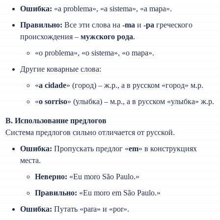
Ошибка:
«a problema», «a sistema», «a mapa».
Правильно:
Все эти слова на
-ma
и
-pa
греческого
происхождения –
мужского рода
.
«o problema», «o sistema», «o mapa».
Другие коварные слова:
«
a cidade
» (город) – ж.р., а в русском «город» м.р.
«
o sorriso
» (улыбка) – м.р., а в русском «улыбка» ж.р.
В. Использование предлогов
Система предлогов сильно отличается от русской.
Ошибка:
Пропускать предлог «
em
» в конструкциях
места.
Неверно:
«Eu moro São Paulo.»
Правильно:
«Eu moro em São Paulo.»
Ошибка:
Путать «para» и «por».