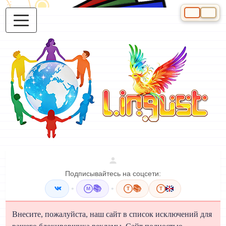
Выберите яз
Подписывайтесь на соцсети:
•
📚
•
📚
M
T
T
Внесите, пожалуйста, наш сайт в список исключений для