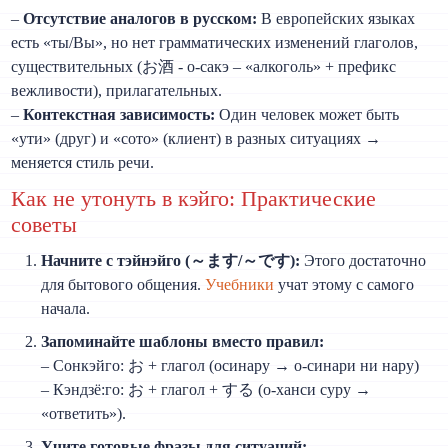
–
Отсутствие аналогов в русском:
В европейских языках
есть «ты/Вы», но нет грамматических изменений глаголов,
существительных (お酒 - о-сакэ – «алкоголь» + префикс
вежливости), прилагательных.
–
Контекстная зависимость:
Один человек может быть
«ути» (друг) и «сото» (клиент) в разных ситуациях →
меняется стиль речи.
Как не утонуть в кэйго: Практические
советы
Начните с тэйнэйго (～ます/～です):
Этого достаточно
для бытового общения.
Учебники
учат этому с самого
начала.
Запоминайте шаблоны вместо правил:
– Сонкэйго: お + глагол (осинару → о-синари ни нару)
– Кэндзё:го: お + глагол + する (о-ханси суру →
«ответить»).
Учите готовые фразы для ситуаций: