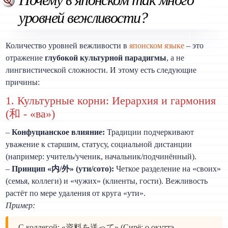
уровней вежливости?
Количество уровней вежливости в
японском языке
– это
отражение
глубокой культурной парадигмы
, а не
лингвистической сложности. И этому есть следующие
причины:
1. Культурные корни: Иерархия и гармония
(和 - «ва»)
–
Конфуцианское влияние:
Традиции подчеркивают
уважение к старшим, статусу, социальной дистанции
(например: учитель/ученик, начальник/подчинённый).
–
Принцип «内/外» (ути/сото):
Четкое разделение на «своих»
(семья, коллеги) и «чужих» (клиенты, гости). Вежливость
растёт по мере удаления от круга «ути».
Пример:
С коллегой: «資料を送って» (Сирё: о окуттэ –