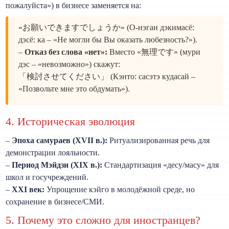
пожалуйста») в бизнесе заменяется на:
«お願いできますでしょうか» (О-нэгаи дэкимасё:
дэсё: ка – «Не могли бы Вы оказать любезность?»).
–
Отказ без слова «нет»:
Вместо «無理です» (мури
дэс – «невозможно») скажут:
「検討させてください」 (Кэнто: сасэтэ кудасай –
«Позвольте мне это обдумать»).
4. Историческая эволюция
–
Эпоха самураев (XVII в.):
Ритуализированная речь для
демонстрации лояльности.
–
Период Мэйдзи (XIX в.):
Стандартизация «десу/масу» для
школ и госучреждений.
–
XXI век:
Упрощение кэйго в молодёжной среде, но
сохранение в бизнесе/СМИ.
5. Почему это сложно для иностранцев?