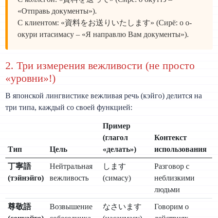
«Отправь документы»).
С клиентом: «資料をお送りいたします» (Сирё: о о-
окури итасимасу – «Я направлю Вам документы»).
2. Три измерения вежливости (не просто
«уровни»!)
В японской лингвистике вежливая речь (кэйго) делится на
три типа, каждый со своей функцией:
Пример
(глагол
Контекст
Тип
Цель
«делать»)
использования
丁寧語
Нейтральная
します
Разговор с
(тэйнэйго)
вежливость
(симасу)
неблизкими
людьми
尊敬語
Возвышение
なさいます
Говорим о