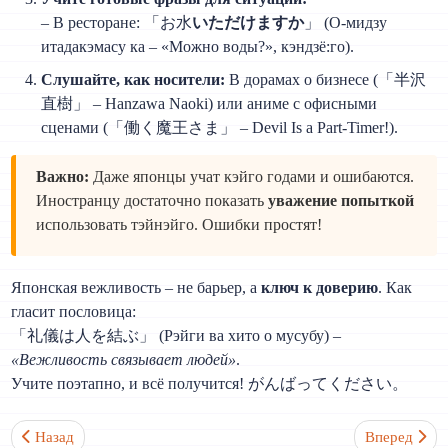
– В ресторане: 「お水
いただけますか
」 (О-мидзу
итадакэмасу ка – «Можно воды?», кэндзё:го).
Слушайте, как носители:
В дорамах о бизнесе (「半沢
直樹」 – Hanzawa Naoki) или аниме с офисными
сценами (「働く魔王さま」 – Devil Is a Part-Timer!).
Важно:
Даже японцы учат кэйго годами и ошибаются.
Иностранцу достаточно показать
уважение попыткой
использовать тэйнэйго. Ошибки простят!
Японская вежливость – не барьер, а
ключ к доверию
. Как
гласит пословица:
「礼儀は人を結ぶ」 (Рэйги ва хито о мусубу) –
«Вежливость связывает людей»
.
Учите поэтапно, и всё получится! がんばってください。
Предыдущий: Какую систему письма учить первой: хирагану, ка
Следующий: 
Назад
Вперед