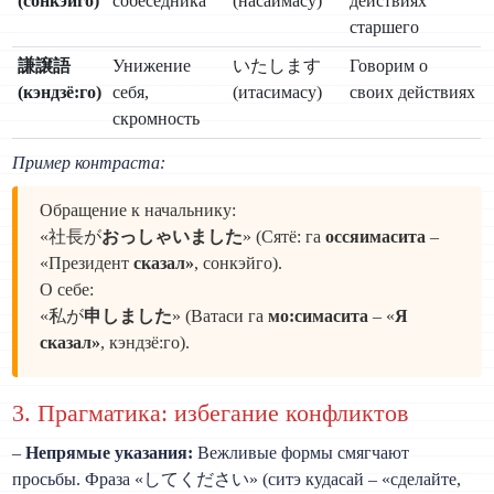
(сонкэйго)
собеседника
(насаимасу)
действиях
старшего
謙譲語
Унижение
いたします
Говорим о
(кэндзё:го)
себя,
(итасимасу)
своих действиях
скромность
Пример контраста:
Обращение к начальнику:
«社長が
おっしゃいました
» (Сятё: га
оссяимасита
–
«Президент
сказал»
, сонкэйго).
О себе:
«私が
申しました
» (Ватаси га
мо:симасита
– «
Я
сказал»
, кэндзё:го).
3. Прагматика: избегание конфликтов
–
Непрямые указания:
Вежливые формы смягчают
просьбы. Фраза «してください» (ситэ кудасай – «сделайте,