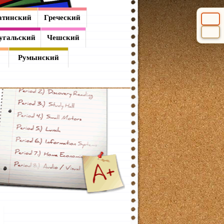
атинский
Греческий
Выбери
угальский
Чешский
Румынский