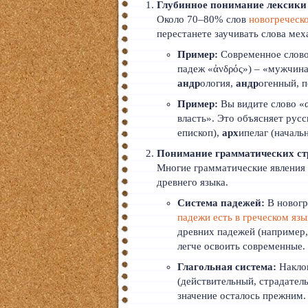
Глубинное понимание лексики 
Тайский
Около 70–80% слов
новогреческ
перестанете заучивать слова ме
Румынский
Пример:
Современное слово 
Норвежский
падеж «ἀνδρός») – «мужчина,
андр
ология,
андр
огенный, 
Сербский
Пример:
Вы видите слово «α
власть». Это объясняет русс
РКИ
епископ),
арх
ипелаг (началь
ЧАВО
Понимание грамматических ст
Многие грамматические явления
О сайте
древнего языка.
Система падежей:
В новогр
Донат
падежи есть в греческом язы
древних падежей (например,
Платное
легче освоить современные.
Глагольная система:
Наклон
(действительный, страдател
значение осталось прежним.