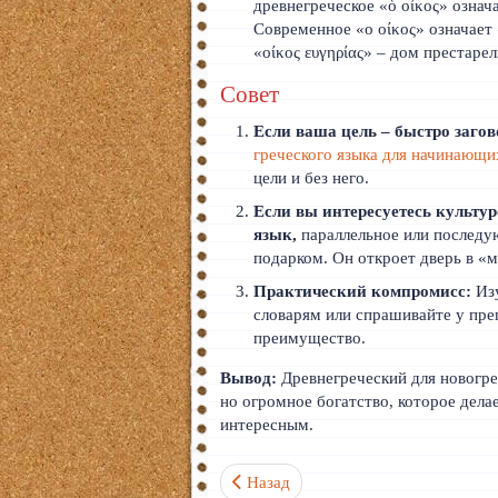
древнегреческое «ὁ οἶκος» означа
Современное «ο οίκος» означает
«οίκος ευγηρίας» – дом престарел
Совет
Если ваша цель – быстро загов
греческого языка для начинающи
цели и без него.
Если вы интересуетесь культур
язык,
параллельное или последу
подарком. Он откроет дверь в «м
Практический компромисс:
Изу
словарям или спрашивайте у пре
преимущество.
Вывод:
Древнегреческий для новогре
но огромное богатство, которое дела
интересным.
Предыдущий: Что такое "политониче
Назад