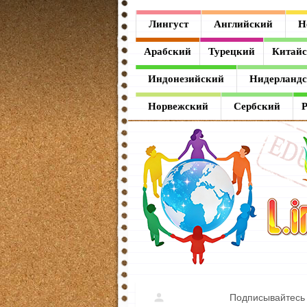
Лингуст
Лингуст
Английский
Н
Английский
Арабский
Турецкий
Китай
Немецкий
Индонезийский
Нидерланд
Французский
Норвежский
Сербский
Испанский
Итальянский
Латинский
Греческий
Арабский
Турецкий
Подписывайтесь 
Китайский