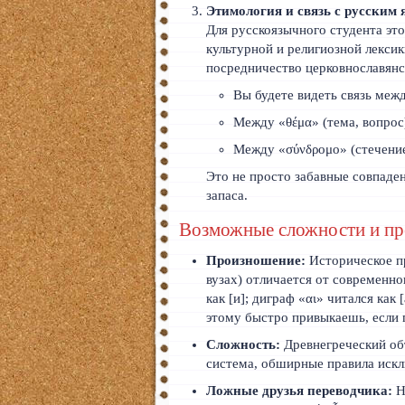
Этимология и связь с русским
Для русскоязычного студента это
культурной и религиозной лексик
посредничество церковнославянс
Вы будете видеть связь межд
Между «θέμα» (тема, вопрос
Между «σύνδρομο» (стечение
Это не просто забавные совпаден
запаса.
Возможные сложности и пр
Произношение:
Историческое пр
вузах) отличается от современног
как [и]; диграф «αι» читался как 
этому быстро привыкаешь, если 
Сложность:
Древнегреческий объ
система, обширные правила искл
Ложные друзья переводчика:
Н