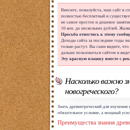
Японский
Внесите, пожалуйста, наш сайт в с
полностью бесплатный и существует
Корейский
не самое простое и дешевое заняти
10 коп. до нескольких рублей. Жалк
Польский
Просьба отнестись к этому сообщ
Доходы сайта за последние годы зн
Иврит
только растут. Вы сами видите, что
дальше пользоваться сайтом и виде
Португальский
Эту красную плашку вместе с ре
Чешский
Индонезийский
Насколько важно зн
Нидерландский
новогреческого?
Финский
Знать древнегреческий для изучения
Болгарский
обязательное условие, а мощный уси
Преимущества знания древ
Вьетнамский