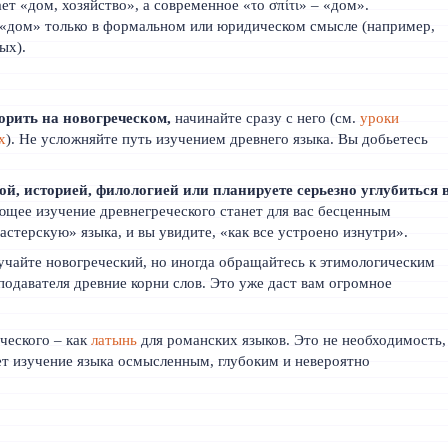
ет «дом, хозяйство», а современное «το σπίτι» – «дом».
 «дом» только в формальном или юридическом смысле (например,
ых).
орить на новогреческом,
начинайте сразу с него (см.
уроки
х
). Не усложняйте путь изучением древнего языка. Вы добьетесь
ой, историей, филологией или планируете серьезно углубиться 
ющее изучение древнегреческого станет для вас бесценным
астерскую» языка, и вы увидите, «как все устроено изнутри».
чайте новогреческий, но иногда обращайтесь к этимологическим
подавателя древние корни слов. Это уже даст вам огромное
ческого – как
латынь
для романских языков. Это не необходимость,
ет изучение языка осмысленным, глубоким и невероятно
ская система" и "монотоническая система" в греческом языке?