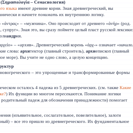
(Σημασιολογία – Семасиология)
ого языка
имеют древние корни. Зная древнегреческий, вы
ханически и начнете
понимать
их внутреннюю логику.
«άντρας» – «мужчина». Оно происходит от древнего «ἀνήρ» (род.
 супруг». Зная это, вы сразу поймете целый пласт русской лексики
поли
андр
ия.
ρχείο» – «архив». Древнегреческий корень «ἀρχ-» означает «начало
кие слова:
архи
тектор (главный строитель),
архи
епископ (главный
ное море). Вы учите не одно слово, а целую концепцию.
руктур
 новогреческого – это упрощенные и трансформированные формы
еческом осталось 4 падежа из 5 древнегреческих. (см. также
Какие
ке?
) Их функции во многом пересекаются. Понимание логики
 родительный падеж для обозначения принадлежности) помогает
ения (изъявительное, сослагательное, повелительное), залоги
ьный) – все это пришло из древнегреческого. Их фундаментальное