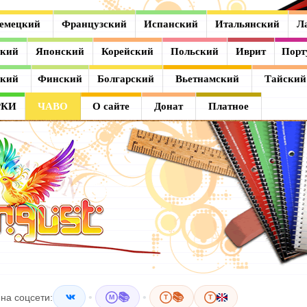
емецкий
Французский
Испанский
Итальянский
Л
ский
Японский
Корейский
Польский
Иврит
Порт
ский
Финский
Болгарский
Вьетнамский
Тайский
РКИ
ЧАВО
О сайте
Донат
Платное
•
📚
•
📚
на соцсети:
M
T
T