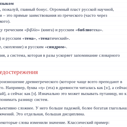
 языком
, пожалуй, главный бонус. Огромный пласт русской научной,
и – это прямые заимствования из греческого (часто через
кого).
у греческим «βιβλίο» (книга) и русским «
библио
тека».
) и русским «
тема
», «
тема
тический».
, скопление) и русским «
синдром
».
ия, а система, которая в разы ускоряет запоминание словарного
едостережения
оизношение древнегреческого (которое чаще всего преподают в
о. Например, буква «η» (эта) в древности читалась как [э:], а сейча
[ай], а сейчас как [э]. Изначально это может вызывать путаницу, но к
понимать разницу систем.
ективно сложнее. У него больше падежей, более богатая глагольна
ючений. Это отдельная, большая дисциплина.
екоторые слова изменили значение. Классический пример: