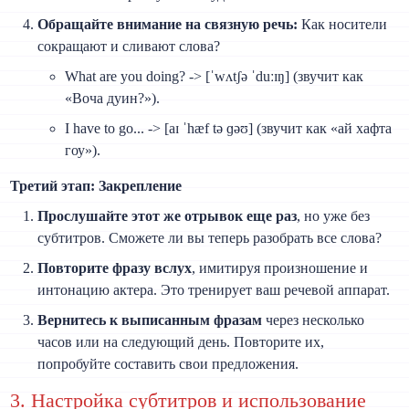
Обращайте внимание на связную речь:
Как носители
сокращают и сливают слова?
What are you doing? -> [ˈwʌtʃə ˈduːɪŋ] (звучит как
«Воча дуин?»).
I have to go... -> [aɪ ˈhæf tə ɡəʊ] (звучит как «ай хафта
гоу»).
Третий этап: Закрепление
Прослушайте этот же отрывок еще раз
, но уже без
субтитров. Сможете ли вы теперь разобрать все слова?
Повторите фразу вслух
, имитируя произношение и
интонацию актера. Это тренирует ваш речевой аппарат.
Вернитесь к выписанным фразам
через несколько
часов или на следующий день. Повторите их,
попробуйте составить свои предложения.
3. Настройка субтитров и использование