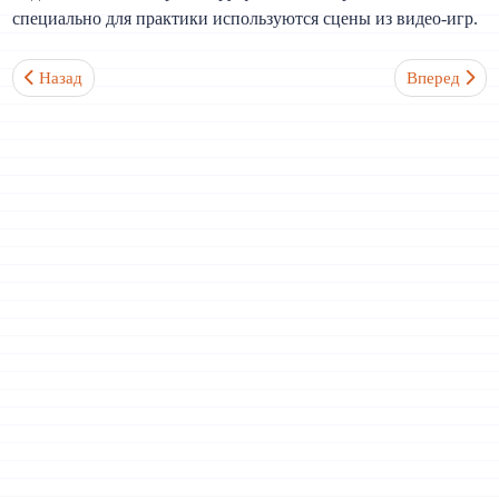
специально для практики используются сцены из видео-игр.
Предыдущий: Чем отличается must от have to?
Следующий: 
Назад
Вперед