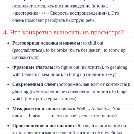
позволяет замедлять воспроизведение (кнопка
«шестеренка» -> «Скорость воспроизведения»). Это
очень помогает разобрать быструю речь.
4. Что конкретно выносить из просмотра?
Разговорная лексика и идиомы:
to chill out
(расслабляться), to be broke (быть без денег), to screw up
(облажаться).
Фразовые глаголы:
to figure out (выяснить), to get along
with (ладить с кем-либо), to bring up (поднять тему).
Современный сленг
(осторожно, зависит от контекста!):
ghosting (исчезновение без объяснения причин), to binge-
watch (смотреть сериал запоем).
Междометия и слова-связки:
Well..., Actually..., You
know..., I mean... – то, что делает речь естественной.
Произношение и интонация:
Обращайте внимание на
то, как звучит язык в реальной жизни, а не в учебных