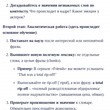
Догадывайтесь о значении незнакомых слов по
контексту.
Что происходит в кадре? Какие эмоции у
актеров?
Второй этап: Аналитическая работа (здесь происходит
основное обучение)
Поставьте на паузу
после интересной или непонятной
фразы.
Выпишите новую полезную лексику:
не отдельные
слова, а целые фразы (chunks).
Пример:
В сериале «Friends» вы можете услышать:
‘That was a total rip-off!’
Выписывайте не rip-off [ˈrɪpɒf], а всю фразу:
a total
rip-off
– «полный развод/сплошная обдираловка/
полное надувательство» (завышенная цена, обман).
Проверьте произношение и значение
в словаре.
Обязательно прослушайте аудиозапись.