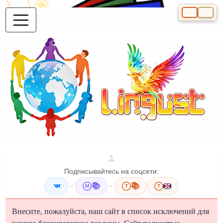
Выберите яз
Подписывайтесь на соцсети:
•
📚
•
📚
M
T
T
Внесите, пожалуйста, наш сайт в список исключений для