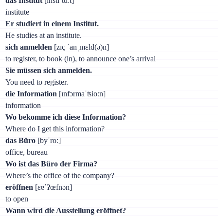
das Institut
[ɪnstiˈtuːt]
institute
Er studiert in einem Institut.
He studies at an institute.
sich anmelden
[zɪç ˈanˌmɛld(ə)n]
to register, to book (in), to announce one’s arrival
Sie müssen sich anmelden.
You need to register.
die Information
[ɪnfɔrmaˈʦioːn]
information
Wo bekomme ich diese Information?
Where do I get this information?
das Büro
[byˈroː]
office, bureau
Wo ist das Büro der Firma?
Where’s the office of the company?
eröffnen
[ɛɐˈʔœfnən]
to open
Wann wird die Ausstellung eröffnet?