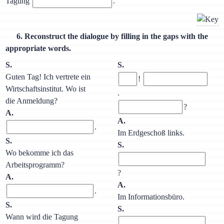
Tagung
.
6. Reconstruct the dialogue by filling in the gaps with the
appropriate words.
S.
S.
Guten Tag! Ich vertrete ein
!
Wirtschaftsinstitut. Wo ist
.
die Anmeldung?
?
A.
A.
.
Im Erdgeschoß links.
S.
S.
Wo bekomme ich das
Arbeitsprogramm?
?
A.
A.
.
Im Informationsbüro.
S.
S.
Wann wird die Tagung