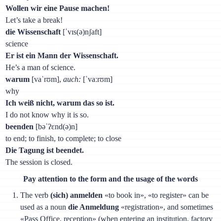
Wollen wir eine Pause machen!
Let’s take a break!
die Wissenschaft
[ˈvɪs(ə)nʃaft]
science
Er ist ein Mann der Wissenschaft.
He’s a man of science.
warum
[vaˈrʊm],
auch:
[ˈvaːrʊm]
why
Ich weiß nicht, warum das so ist.
I do not know why it is so.
beenden
[bəˈʔɛnd(ə)n]
to end; to finish, to complete; to close
Die Tagung ist beendet.
The session is closed.
Pay attention to the form and the usage of the words
The verb
(sich) anmelden
«to book in», «to register» can be
used as a noun
die Anmeldung
«registration», and sometimes
«Pass Office, reception» (when entering an institution, factory