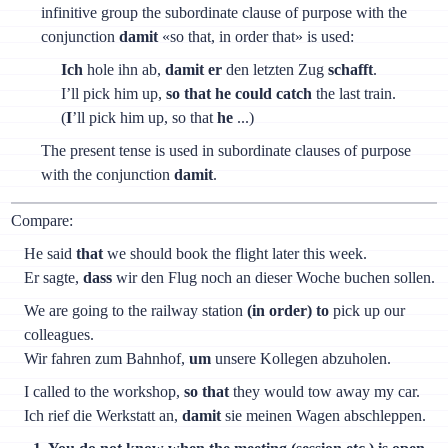
infinitive group the subordinate clause of purpose with the
conjunction
damit
«so that, in order that» is used:
Ich
hole ihn ab,
damit er
den letzten Zug
schafft
.
I’ll pick him up,
so that he could catch
the last train.
(
I
’ll pick him up, so that
he
...)
The present tense is used in subordinate clauses of purpose
with the conjunction
damit
.
Compare:
He said
that
we should book the flight later this week.
Er sagte,
dass
wir den Flug noch an dieser Woche buchen sollen.
We are going to the railway station
(in order) to
pick up our
colleagues.
Wir fahren zum Bahnhof,
um
unsere Kollegen abzuholen.
I called to the workshop,
so that
they would tow away my car.
Ich rief die Werkstatt an,
damit
sie meinen Wagen abschleppen.