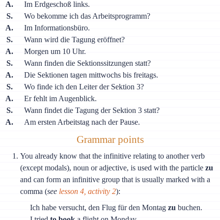
A.
Im Erdgeschoß links.
S.
Wo bekomme ich das Arbeitsprogramm?
A.
Im Informationsbüro.
S.
Wann wird die Tagung eröffnet?
A.
Morgen um 10 Uhr.
S.
Wann finden die Sektionssitzungen statt?
A.
Die Sektionen tagen mittwochs bis freitags.
S.
Wo finde ich den Leiter der Sektion 3?
A.
Er fehlt im Augenblick.
S.
Wann findet die Tagung der Sektion 3 statt?
A.
Am ersten Arbeitstag nach der Pause.
Grammar points
You already know that the infinitive relating to another verb
(except modals), noun or adjective, is used with the particle
zu
and can form an infinitive group that is usually marked with a
comma (
see
lesson 4, activity 2
):
Ich habe versucht, den Flug für den Montag
zu
buchen.
I tried
to book
a flight on Monday.