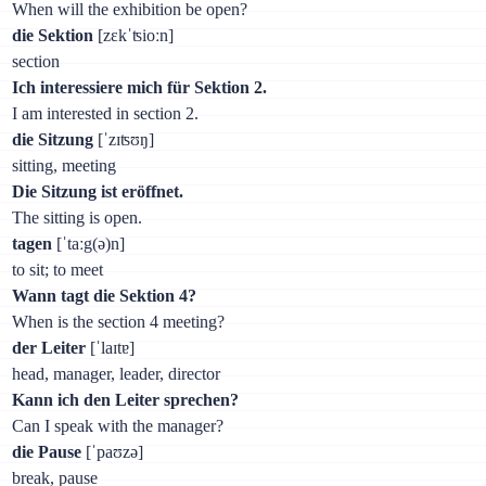
When will the exhibition be open?
die Sektion
[zɛkˈʦioːn]
section
Ich interessiere mich für Sektion 2.
I am interested in section 2.
die Sitzung
[ˈzɪʦʊŋ]
sitting, meeting
Die Sitzung ist eröffnet.
The sitting is open.
tagen
[ˈtaːg(ə)n]
to sit; to meet
Wann tagt die Sektion 4?
When is the section 4 meeting?
der Leiter
[ˈlaɪtɐ]
head, manager, leader, director
Kann ich den Leiter sprechen?
Can I speak with the manager?
die Pause
[ˈpaʊzə]
break, pause