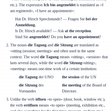
etc.). The expression
Ich bin angemeldet
is translated as «I
am registered», «I have an appointment»:
Hat Dr. Hirsch Sprechstunde? — Fragen Sie
bei der
Anmeldung
.
Is Dr. Hirsch available? — Ask
at the reception
.
Sind Sie
angemeldet
? Do you
have an appointment
?
The nouns
die Tagung
and
die Sitzung
are translated as
«sitting (session; meeting)» and often used in the same
context. The word
die Tagung
means «sitting», «session» that
lasts several days, while the word
die Sitzung
«sitting»,
«meeting» means one-time work of a certain institution:
die Tagung
der UNO
the session
of the UN
die Sitzung
des
the meeting
of the Board of
Vorstandes
Directors
Unlike the verb
öffnen
«to open» (door, book, window etc.),
the verb
eröffnen
means «to open» (meeting, exhibition etc.,