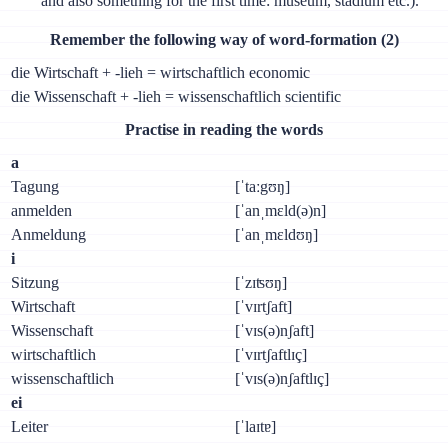
and also something for the first time: museum, stadium etc.).
Remember the following way of word-formation (2)
die Wirtschaft + -lieh = wirtschaftlich economic
die Wissenschaft + -lieh = wissenschaftlich scientific
Practise in reading the words
а
Tagung
[ˈtaːgʊŋ]
anmelden
[ˈanˌmɛld(ə)n]
Anmeldung
[ˈanˌmɛldʊŋ]
i
Sitzung
[ˈzɪʦʊŋ]
Wirtschaft
[ˈvɪrtʃaft]
Wissenschaft
[ˈvɪs(ə)nʃaft]
wirtschaftlich
[ˈvɪrtʃaftlɪç]
wissenschaftlich
[ˈvɪs(ə)nʃaftlɪç]
ei
Leiter
[ˈlaɪtɐ]