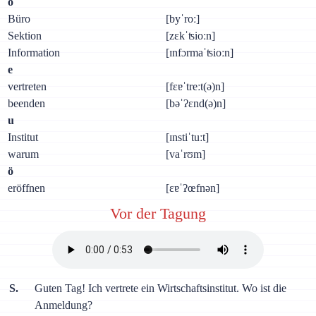
о
Büro
[byˈroː]
Sektion
[zɛkˈʦioːn]
Information
[ɪnfɔrmaˈʦioːn]
е
vertreten
[fɛɐˈtreːt(ə)n]
beenden
[bəˈʔɛnd(ə)n]
u
Institut
[ɪnstiˈtuːt]
warum
[vaˈrʊm]
ö
eröffnen
[ɛɐˈʔœfnən]
Vor der Tagung
S.
Guten Tag! Ich vertrete ein Wirtschaftsinstitut. Wo ist die
Anmeldung?