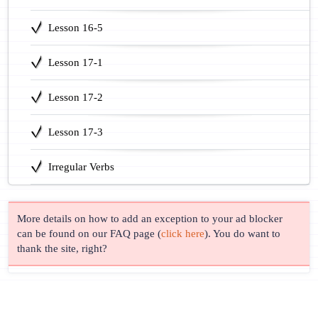
Lesson 16-5
Lesson 17-1
Lesson 17-2
Lesson 17-3
Irregular Verbs
More details on how to add an exception to your ad blocker
can be found on our FAQ page (
click here
). You do want to
thank the site, right?
© Lingust 2011-2026 |
Privacy Policy
| Correspondence & Support
Address: Business Central Tower, Tower A, Al Sufouh Second,