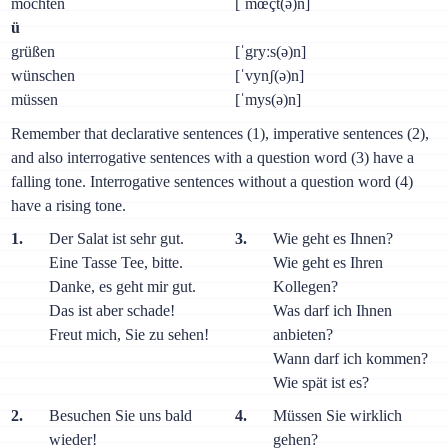
möchten
[ˈmœçt(ə)n]
ü
grüßen
[ˈgryːs(ə)n]
wünschen
[ˈvynʃ(ə)n]
müssen
[ˈmys(ə)n]
Remember that declarative sentences (1), imperative sentences (2),
and also interrogative sentences with a question word (3) have a
falling tone. Interrogative sentences without a question word (4)
have a rising tone.
1.
Der Salat ist sehr gut.
3.
Wie geht es Ihnen?
Eine Tasse Tee, bitte.
Wie geht es Ihren
Danke, es geht mir gut.
Kollegen?
Das ist aber schade!
Was darf ich Ihnen
Freut mich, Sie zu sehen!
anbieten?
Wann darf ich kommen?
Wie spät ist es?
2.
Besuchen Sie uns bald
4.
Müssen Sie wirklich
wieder!
gehen?