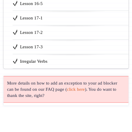
Lesson 16-5
Lesson 17-1
Lesson 17-2
Lesson 17-3
Irregular Verbs
More details on how to add an exception to your ad blocker
can be found on our FAQ page (
click here
). You do want to
thank the site, right?
© Lingust 2011-2026 |
Privacy Policy
| Correspondence & Support
Address: Business Central Tower, Tower A, Al Sufouh Second,
Jumeirah, Dubai, UAE.