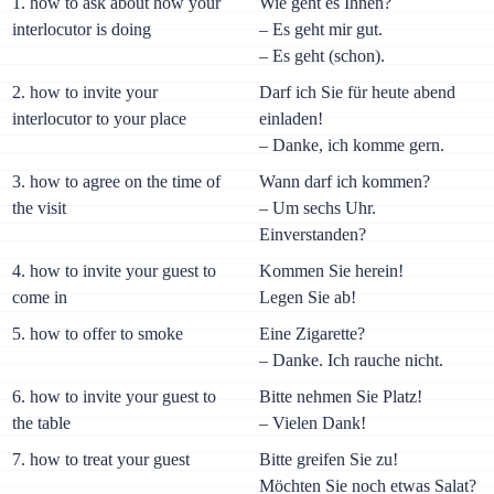
1. how to ask about how your
Wie geht es Ihnen?
interlocutor is doing
– Es geht mir gut.
– Es geht (schon).
2. how to invite your
Darf ich Sie für heute abend
interlocutor to your place
einladen!
– Danke, ich komme gern.
3. how to agree on the time of
Wann darf ich kommen?
the visit
– Um sechs Uhr.
Einverstanden?
4. how to invite your guest to
Kommen Sie herein!
come in
Legen Sie ab!
5. how to offer to smoke
Eine Zigarette?
– Danke. Ich rauche nicht.
6. how to invite your guest to
Bitte nehmen Sie Platz!
the table
– Vielen Dank!
7. how to treat your guest
Bitte greifen Sie zu!
Möchten Sie noch etwas Salat?