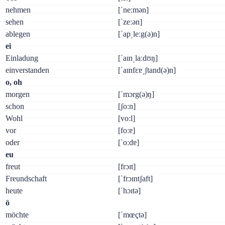
nehmen
[ˈneːmən]
sehen
[ˈzeːən]
ablegen
[ˈapˌleːg(ə)n]
ei
Einladung
[ˈaɪnˌlaːdʊŋ]
einverstanden
[ˈaɪnfɛɐˌʃtand(ə)n]
о, oh
morgen
[ˈmɔrg(ə)ŋ]
schon
[ʃoːn]
Wohl
[voːl]
vor
[foːɐ]
oder
[ˈoːdɐ]
eu
freut
[frɔɪt]
Freundschaft
[ˈfrɔɪntʃaft]
heute
[ˈhɔɪtə]
ö
möchte
[ˈmœçtə]