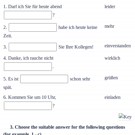
1. Darf ich Sie für heute abend
leider
?
mehr
2.
habe ich heute keine
Zeit.
einverstanden
3.
Sie Ihre Kollegen!
4. Danke, ich rauche nicht
wirklich
.
grüßen
5. Es ist
schon sehr
spät.
6. Kommen Sie um 10 Uhr,
einladen
?
3. Choose the suitable answer for the following questions
(for example, 1 - с).