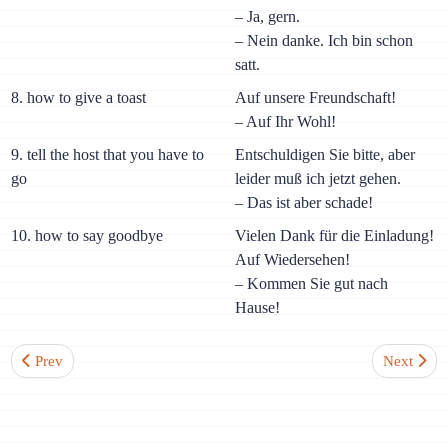
– Ja, gern.
– Nein danke. Ich bin schon
satt.
8. how to give a toast
Auf unsere Freundschaft!
– Auf Ihr Wohl!
9. tell the host that you have to
Entschuldigen Sie bitte, aber
go
leider muß ich jetzt gehen.
– Das ist aber schade!
10. how to say goodbye
Vielen Dank für die Einladung!
Auf Wiedersehen!
– Kommen Sie gut nach
Hause!
Previous article: Lesson 4-4. Time in German. Modal verb müssen
Next artic
Prev
Next