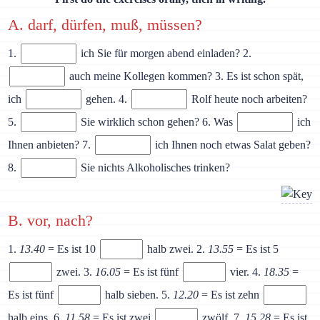
A. darf, dürfen, muß, müssen?
1.
ich Sie für morgen abend einladen? 2.
auch meine Kollegen kommen? 3. Es ist schon spät,
ich
gehen. 4.
Rolf heute noch arbeiten?
5.
Sie wirklich schon gehen? 6. Was
ich
Ihnen anbieten? 7.
ich Ihnen noch etwas Salat geben?
8.
Sie nichts Alkoholisches trinken?
B. vor, nach?
1.
13.40
= Es ist 10
halb zwei. 2.
13.55
= Es ist 5
zwei. 3.
16.05
= Es ist fünf
vier. 4.
18.35
=
Es ist fünf
halb sieben. 5.
12.20
= Es ist zehn
halb eins. 6.
11.58
= Es ist zwei
zwölf. 7.
15.28
= Es ist