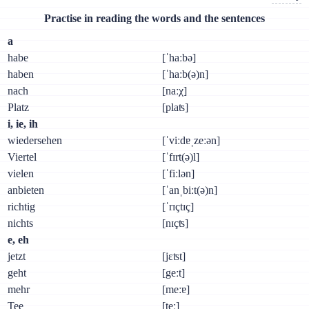
Practise in reading the words and the sentences
а
habe
[ˈhaːbə]
haben
[ˈhaːb(ə)n]
nach
[naːχ]
Platz
[plaʦ]
i, ie, ih
wiedersehen
[ˈviːdɐˌzeːən]
Viertel
[ˈfɪrt(ə)l]
vielen
[ˈfiːlən]
anbieten
[ˈanˌbiːt(ə)n]
richtig
[ˈrɪçtɪç]
nichts
[nɪçʦ]
e, eh
jetzt
[jɛʦt]
geht
[geːt]
mehr
[meːɐ]
Tee
[teː]