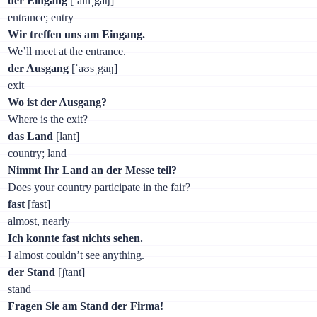
der Eingang
[ˈaɪnˌgaŋ]
entrance; entry
Wir treffen uns am Eingang.
We’ll meet at the entrance.
der Ausgang
[ˈaʊsˌgaŋ]
exit
Wo ist der Ausgang?
Where is the exit?
das Land
[lant]
country; land
Nimmt Ihr Land an der Messe teil?
Does your country participate in the fair?
fast
[fast]
almost, nearly
Ich konnte fast nichts sehen.
I almost couldn’t see anything.
der Stand
[ʃtant]
stand
Fragen Sie am Stand der Firma!