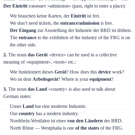
Der Eintritt
означает «admission» (pass, right to enter a place):
Wir brauchen keine Karten, der
Eintritt
ist frei.
We don’t need tickets, the
entrance/admission
is free.
Der Eingang
zur Ausstellung der Industrie der BRD ist drüben.
The
entrance
to the exhibition of the industry of the FRG is on
the other side.
2.
The noun
das Gerät
«device» can be used in a collective
meaning of «equipment», «tools» etc.:
Wie funktioniert dieses
Gerät
? How does this
device
work?
Wo ist dein
Arbeitsgerät
? Where is your
equipment
?
3.
The noun
das Land
«country» is also used to talk about
German states:
Unser
Land
hat eine moderne Industrie.
Our
country
has a modern industry.
Nordrhein-Westfalen ist eines
von den Ländern
der BRD.
North Rhine — Westphalia is one
of the states
of the FRG.