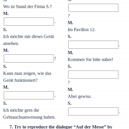
Wo ist Stand der Firma S.?
M.
?
.
M.
S.
Im Pavillon 12.
Ich möchte mir dieses Gerät
S.
ansehen.
.
M.
M.
!
Kommen Sie bitte näher!
S.
S.
Kann man zeigen, wie das
Gerät funktioniert?
?
M.
M.
.
Aber gewiss.
S.
S.
Ich möchte gern die
.
Gebrauchsanweisung haben.
7. Try to reproduce the dialogue “Auf der Messe” by