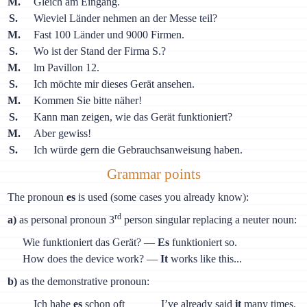
M.
Gleich am Eingang.
S.
Wieviel Länder nehmen an der Messe teil?
M.
Fast 100 Länder und 9000 Firmen.
S.
Wo ist der Stand der Firma S.?
M.
lm Pavillon 12.
S.
Ich möchte mir dieses Gerät ansehen.
M.
Kommen Sie bitte näher!
S.
Kann man zeigen, wie das Gerät funktioniert?
M.
Aber gewiss!
S.
Ich würde gern die Gebrauchsanweisung haben.
Grammar points
The pronoun
es
is used (some cases you already know):
rd
a)
as personal pronoun 3
person singular replacing a neuter noun:
Wie funktioniert das Gerät? —
Es
funktioniert so.
How does the device work? —
It
works like this...
b)
as the demonstrative pronoun:
Ich habe
es
schon oft
I’ve already said
it
many times.