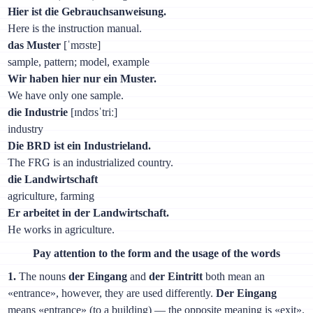
Hier ist die Gebrauchsanweisung.
Here is the instruction manual.
das Muster
[ˈmʊstɐ]
sample, pattern; model, example
Wir haben hier nur ein Muster.
We have only one sample.
die Industrie
[ɪndʊsˈtriː]
industry
Die BRD ist ein Industrieland.
The FRG is an industrialized country.
die Landwirtschaft
agriculture, farming
Er arbeitet in der Landwirtschaft.
He works in agriculture.
Pay attention to the form and the usage of the words
1.
The nouns
der Eingang
and
der Eintritt
both mean an
«entrance», however, they are used differently.
Der Eingang
means «entrance» (to a building) — the opposite meaning is «exit».