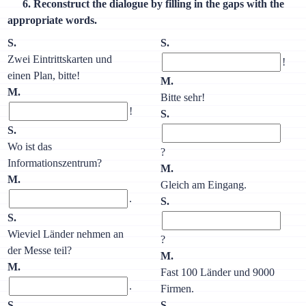
6. Reconstruct the dialogue by filling in the gaps with the
appropriate words.
S.
S.
Zwei Eintrittskarten und
!
einen Plan, bitte!
M.
M.
Bitte sehr!
!
S.
S.
Wo ist das
?
Informationszentrum?
M.
M.
Gleich am Eingang.
.
S.
S.
Wieviel Länder nehmen an
?
der Messe teil?
M.
M.
Fast 100 Länder und 9000
.
Firmen.
S.
S.