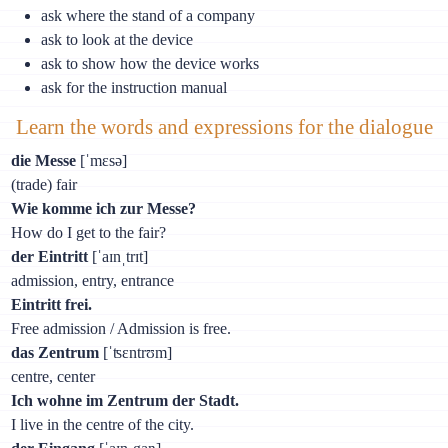
ask where the stand of a company
ask to look at the device
ask to show how the device works
ask for the instruction manual
Learn the words and expressions for the dialogue
die Messe
[ˈmɛsə]
(trade) fair
Wie komme ich zur Messe?
How do I get to the fair?
der Eintritt
[ˈaɪnˌtrɪt]
admission, entry, entrance
Eintritt frei.
Free admission / Admission is free.
das Zentrum
[ˈʦɛntrʊm]
centre, center
Ich wohne im Zentrum der Stadt.
I live in the centre of the city.