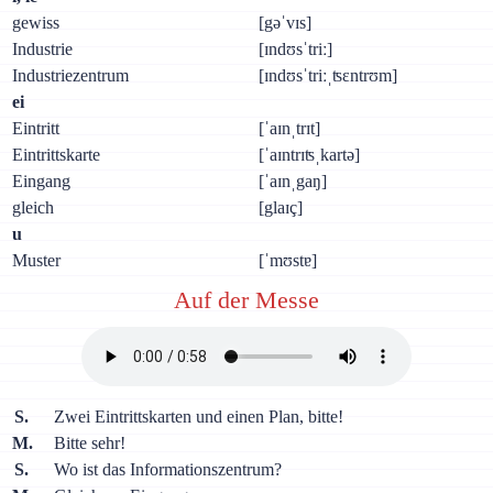
gewiss
[gəˈvɪs]
Industrie
[ɪndʊsˈtriː]
Industriezentrum
[ɪndʊsˈtriːˌʦɛntrʊm]
ei
Eintritt
[ˈaɪnˌtrɪt]
Eintrittskarte
[ˈaɪntrɪʦˌkartə]
Eingang
[ˈaɪnˌgaŋ]
gleich
[glaɪç]
u
Muster
[ˈmʊstɐ]
Auf der Messe
S.
Zwei Eintrittskarten und einen Plan, bitte!
M.
Bitte sehr!
S.
Wo ist das Informationszentrum?