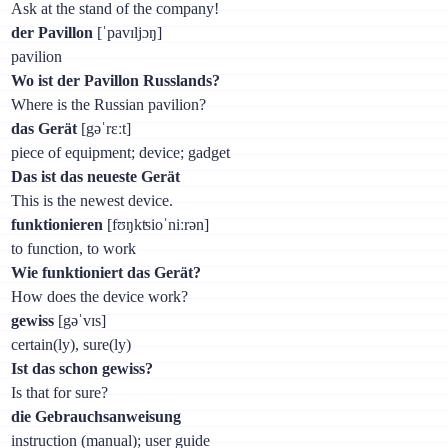
Ask at the stand of the company!
der Pavillon
[ˈpavɪljɔŋ]
pavilion
Wo ist der Pavillon Russlands?
Where is the Russian pavilion?
das Gerät
[gəˈrɛːt]
piece of equipment; device; gadget
Das ist das neueste Gerät
This is the newest device.
funktionieren
[fʊŋkʦioˈniːrən]
to function, to work
Wie funktioniert das Gerät?
How does the device work?
gewiss
[gəˈvɪs]
certain(ly), sure(ly)
Ist das schon gewiss?
Is that for sure?
die Gebrauchsanweisung
instruction (manual); user guide