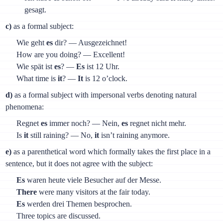
gesagt.
c)
as a formal subject:
Wie geht
es
dir? — Ausgezeichnet!
How are you doing? — Excellent!
Wie spät ist
es
? —
Es
ist 12 Uhr.
What time is
it
? —
It
is 12 o’clock.
d)
as a formal subject with impersonal verbs denoting natural
phenomena:
Regnet
es
immer noch? — Nein,
es
regnet nicht mehr.
Is
it
still raining? — No,
it
isn’t raining anymore.
e)
as a parenthetical word which formally takes the first place in a
sentence, but it does not agree with the subject:
Es
waren heute viele Besucher auf der Messe.
There
were many visitors at the fair today.
Es
werden drei Themen besprochen.
Three topics are discussed.