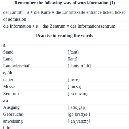
Remember the following way of word-formation (1)
der Eintritt +
s
+ die Karte = die Eintrittskarte entrance ticket, ticket
of admission
die Information +
s
+ das Zentrum = das Informationszentrum
Practise in reading the words
а
Stand
[ʃtant]
Land
[lant]
Landwirtschaft
[ˈlantvɪrtʃaft]
е, äh
näher
[ˈnɛːɐ]
Messe
[ˈmɛsə]
Zentrum
[ˈʦɛntrʊm]
au
Ausgang
[ˈaʊsˌgaŋ]
Gebrauchs-
[gəˈbraʊχs-]
anweisung
[ˈanˌvaɪzʊŋ]
i, ie