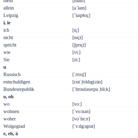
mein
[maɪn]
allein
[aˈlaɪn]
Leipzig
[ˈlaɪpʦɪç]
i, ie
ich
[ɪç]
nicht
[nɪçt]
spricht
[ʃprɪçt]
wie
[viː]
Sie
[ziː]
u
Russisch
[ˈrʊsɪʃ]
entschuldigen
[ɛntˈʃʊldɪg(ə)n]
Bundesrepublik
[ˈbʊndəsrepuˌbliːk]
о, oh
wo
[voː]
wohnen
[ˈvoːnən]
woher
[voˈheːɐ]
Wolgograd
[ˈvɔlgɔgrat]
e, eh, ä