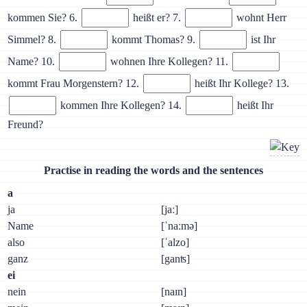
kommen Sie? 6.
heißt er? 7.
wohnt Herr
Simmel? 8.
kommt Thomas? 9.
ist Ihr
Name? 10.
wohnen Ihre Kollegen? 11.
kommt Frau Morgenstern? 12.
heißt Ihr Kollege? 13.
kommen Ihre Kollegen? 14.
heißt Ihr
Freund?
Practise in reading the words and the sentences
а
ja
[jaː]
Name
[ˈnaːmə]
also
[ˈalzo]
ganz
[ganʦ]
ei
nein
[naɪn]