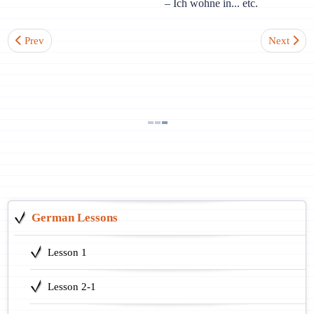
– Ich wohne in... etc.
Previous article: Lesson 2-4. The position of ‘nicht’ in German sent
Next artic
Prev
Next
German Lessons
Lesson 1
Lesson 2-1