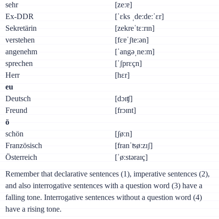
sehr
[zeːɐ]
Ex-DDR
[ˈɛks ˌdeːdeːˈɛr]
Sekretärin
[zekreˈtɛːrɪn]
verstehen
[fɛɐˈʃteːən]
angenehm
[ˈangəˌneːm]
sprechen
[ˈʃprɛçn]
Herr
[hɛr]
eu
Deutsch
[dɔɪʧ]
Freund
[frɔɪnt]
ö
schön
[ʃøːn]
Französisch
[franˈʦøːzɪʃ]
Österreich
[ˈøːstəraɪç]
Remember that declarative sentences (1), imperative sentences (2),
and also interrogative sentences with a question word (3) have a
falling tone. Interrogative sentences without a question word (4)
have a rising tone.