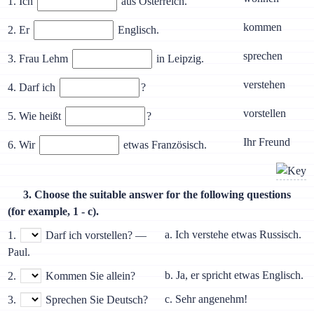
1. Ich
aus Österreich.
kommen
2. Er
Englisch.
sprechen
3. Frau Lehm
in Leipzig.
verstehen
4. Darf ich
?
vorstellen
5. Wie heißt
?
Ihr Freund
6. Wir
etwas Französisch.
3. Choose the suitable answer for the following questions
(for example, 1 - с).
a. Ich verstehe etwas Russisch.
1.
Darf ich vorstellen? —
Paul.
b. Ja, er spricht etwas Englisch.
2.
Kommen Sie allein?
c. Sehr angenehm!
3.
Sprechen Sie Deutsch?