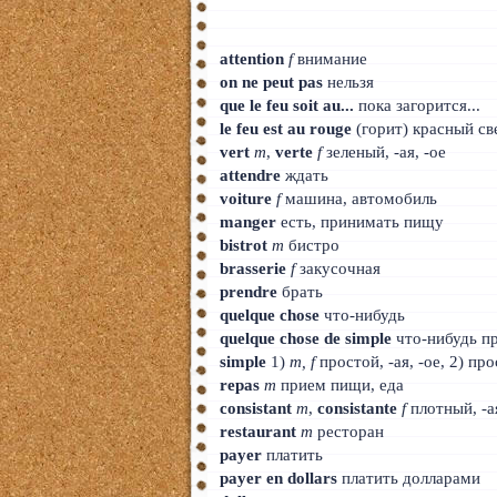
attention
f
внимание
on ne peut pas
нельзя
que le feu soit au...
пока загорится...
le feu est au rouge
(горит) красный св
vert
m
,
verte
f
зеленый, -ая, -oe
attendre
ждать
voiture
f
машина, автомобиль
manger
есть, принимать пищу
bistrot
m
бистро
brasserie
f
закусочная
prendre
брать
quelque chose
что-нибудь
quelque chose de simple
что-нибудь п
simple
1)
m, f
простой, -ая, -oe, 2) пр
repas
m
прием пищи, еда
consistant
m
,
consistante
f
плотный, -ая
restaurant
m
ресторан
payer
платить
payer en dollars
платить долларами