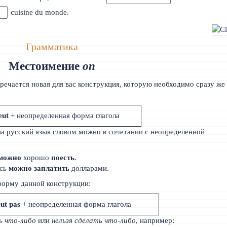
cuisine du monde.
Грамматика
Местоимение
on
стречается новая для вас конструкция, которую необходимо сразу же
eut
+ неопределенная форма глагола
на русский язык словом можно в сочетании с неопределенной
можно
хорошо
поесть
.
есь
можно заплатить
долларами.
форму данной конструкции:
ut pas
+ неопределенная форма глагола
ь что-либо
или
нельзя сделать что-либо
, например: