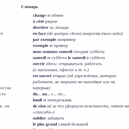
Словарь
change
m
обмен
à côté
рядом
derrière
за, позади
ет
en face
(de quelque chose)
напротив
(чего-либо)
par exemple
например
exemple
m
пример
nous sommes samedi
сегодня суббота
samedi
m
суббота
le samedi
в субботу
ouvrir
здесь:
открываться, работать
(о магазинах, офисах и т. п.)
est ouvert
открыт
(об учреждении, которое
работает, не закрыто на выходные или на
ростое
перерыв)
осто
du... au...
с... по...
lundi
m
понедельник
, -oe
de rien
нé за что
(формула вежливости, ответ на
«спасибо»)
oublier
забывать
le plus grand
самый большой