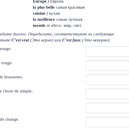
Europe
f
Европа
la plus belle
самая красивая
cuisine
f
кухня
la meilleure
самая лучшая
monde
m
здесь:
мир, свет
едите диалог. Определите, соответствуют ли следующие
етьте
C’est vrai
(Это верно) или
C’est faux
(Это неверно):
 rouge.
u rouge.
de brasseries.
e chose de simple.
 de change.