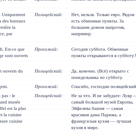
s. Uniquement
Полицейский:
Нет, нельзя. Только евро. Рядом
 a des bureaux
есть обменные пункты. За
rrière la
большим домом напротив,
ce, par
например.
. Est-ce que
Прохожий:
Сегодня суббота. Обменные
ge sont ouverts
пункты открываются в субботу
nt ouverts du
Полицейский:
Да, конечно. (Всё) открыто с
понедельника по субботу.
ent.
Прохожий:
Спасибо, господин полицейский
 pas : le
Полицейский:
Не за что. И не забудьте: Лувр 
grand musée
самый большой музей Европы,
fel est la plus
Эйфелева башня — самая
t la cuisine
красивая дама Парижа, а
leure cuisine
французская кухня — лучшая
кухня в мире.