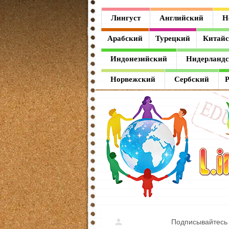
Лингуст
Лингуст
Английский
Н
Английский
Арабский
Турецкий
Китай
Немецкий
Индонезийский
Нидерланд
Французский
Норвежский
Сербский
Испанский
Итальянский
Латинский
Греческий
Арабский
Турецкий
Подписывайтесь 
Китайский