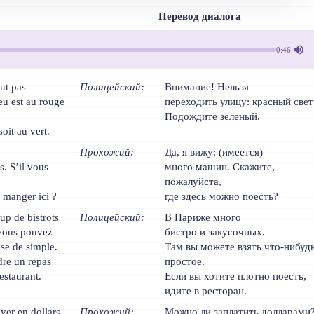
Перевод диалога
0:46
ut pas
Полицейский:
Внимание! Нельзя
feu est au rouge
переходить улицу: красный свет
Подождите зеленый.
oit au vert.
Прохожий:
Да, я вижу: (имеется)
. S’il vous
много машин. Скажите,
пожалуйста,
 manger ici ?
где здесь можно поесть?
up de bistrots
Полицейский:
В Париже много
 vous pouvez
бистро и закусочных.
se de simple.
Там вы можете взять что-нибуд
dre un repas
простое.
restaurant.
Если вы хотите плотно поесть,
идите в ресторан.
yer en dollars
Прохожий:
Можно ли заплатить долларами