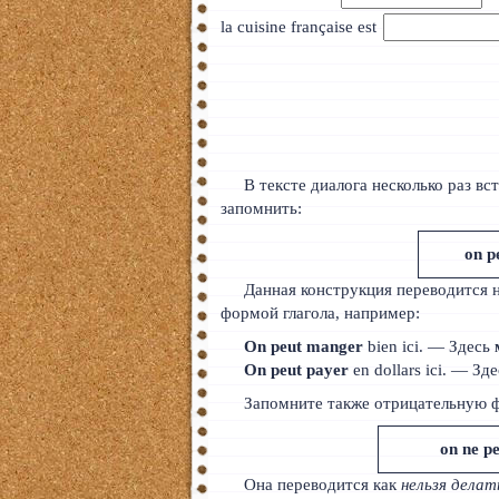
la cuisine française est
В тексте диалога несколько раз в
запомнить:
on p
Данная конструкция переводится 
формой глагола, например:
On peut manger
bien ici. — Здесь
On peut payer
en dollars ici. — Зд
Запомните также отрицательную 
on ne pe
Она переводится как
нельзя делат