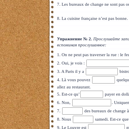
7. Les bureaux de change ne sont pas ou
8. La cuisine française n’est pas bonne.
Упражнение № 2.
Прослушайте запис
вспоминая прослушанное:
1. On ne peut pas traverser la rue : le f
2. Oui, je vois :
3. A Paris il y a
bistro
4. Là vous pouvez
quelqu
allez au restaurant.
5. Est-ce qu’
payer en doll
6. Non,
. Uniquem
7.
des bureaux de change à 
8. Nous
samedi. Est-ce que
9. Le Louvre est
m