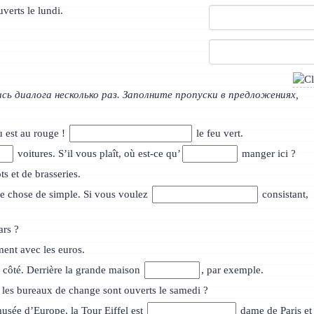
verts le lundi.
ь диалога несколько раз. Заполните пропуски в предложениях,
eu est au rouge !
le feu vert.
voitures. S’il vous plaît, où est-ce qu’
manger ici ?
ts et de brasseries.
e chose de simple. Si vous voulez
consistant,
ars ?
ent avec les euros.
côté. Derrière la grande maison
, par exemple.
 les bureaux de change sont ouverts le samedi ?
usée d’Europe, la Tour Eiffel est
dame de Paris et