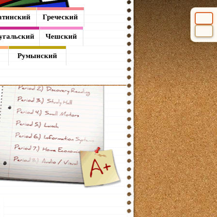
атинский
Греческий
Выбери
угальский
Чешский
Румынский