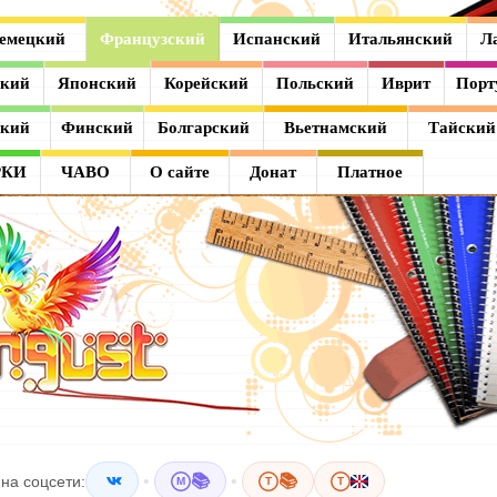
емецкий
Французский
Испанский
Итальянский
Л
ский
Японский
Корейский
Польский
Иврит
Порт
ский
Финский
Болгарский
Вьетнамский
Тайский
РКИ
ЧАВО
О сайте
Донат
Платное
•
📚
•
📚
на соцсети:
M
T
T