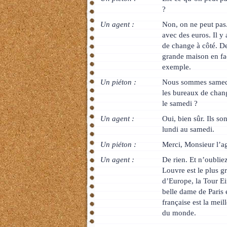
?
Un agent :
Non, on ne peut pa
avec des euros. Il y
de change à côté. De
grande maison en fa
exemple.
Un piéton :
Nous sommes samedi
les bureaux de chan
le samedi ?
Un agent :
Oui, bien sûr. Ils so
lundi au samedi.
Un piéton :
Merci, Monsieur l’ag
Un agent :
De rien. Et n’oubliez
Louvre est le plus 
d’Europe, la Tour Eif
belle dame de Paris e
française est la meil
du monde.