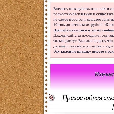
Японский
Внесите, пожалуйста, наш сайт в с
полностью бесплатный и существует
Корейский
не самое простое и дешевое заняти
10 коп. до нескольких рублей. Жалк
Польский
Просьба отнестись к этому сообщ
Доходы сайта за последние годы зн
Иврит
только растут. Вы сами видите, что
дальше пользоваться сайтом и виде
Португальский
Эту красную плашку вместе с ре
Чешский
Индонезийский
Изучае
Нидерландский
Финский
Превосходная сте
Болгарский
Вьетнамский