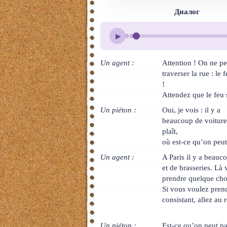
Тайский
Диалог
Румынский
▶
0:00
Норвежский
Un agent :
Attention ! On ne pe
Сербский
traverser la rue : le 
!
РКИ
Attendez que le feu s
Un piéton :
Oui, je vois : il y a
ЧАВО
beaucoup de voitures
О сайте
plaît,
où est-ce qu’on peut
Донат
Un agent :
A Paris il y a beauco
et de brasseries. Là
Платное
prendre quelque cho
Si vous voulez pren
consistant, allez au 
Un piéton :
Est-ce qu’on peut pa