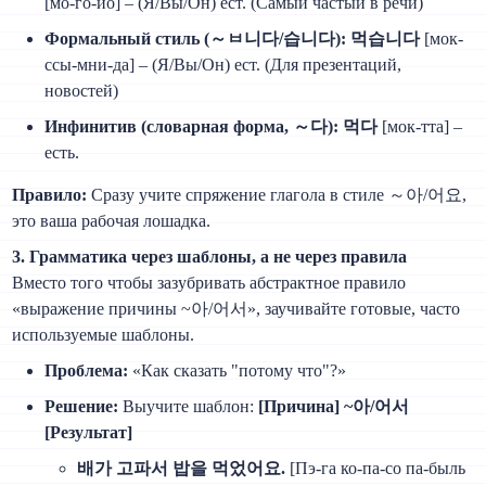
[мо-го-йо] – (Я/Вы/Он) ест. (Самый частый в речи)
Формальный стиль (～ㅂ니다/습니다):
먹습니다
[мок-
ссы-мни-да] – (Я/Вы/Он) ест. (Для презентаций,
новостей)
Инфинитив (словарная форма, ～다):
먹다
[мок-тта] –
есть.
Правило:
Сразу учите спряжение глагола в стиле ～아/어요,
это ваша рабочая лошадка.
3. Грамматика через шаблоны, а не через правила
Вместо того чтобы зазубривать абстрактное правило
«выражение причины ~아/어서», заучивайте готовые, часто
используемые шаблоны.
Проблема:
«Как сказать "потому что"?»
Решение:
Выучите шаблон:
[Причина] ~아/어서
[Результат]
배가 고파서 밥을 먹었어요.
[Пэ-га ко-па-со па-быль