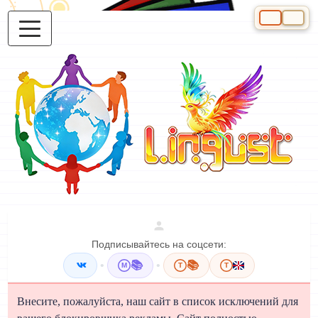
Выберите яз
Подписывайтесь на соцсети:
•
📚
•
📚
M
T
T
Внесите, пожалуйста, наш сайт в список исключений для