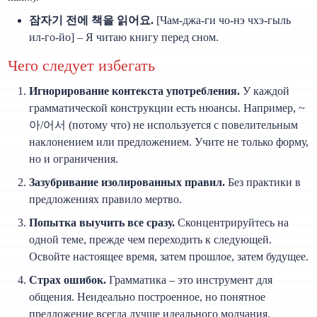
잠자기 전에 책을 읽어요.
[Чам-джа-ги чо-нэ чхэ-гыль
ил-го-йо] – Я читаю книгу перед сном.
Чего следует избегать
Игнорирование контекста употребления.
У каждой
грамматической конструкции есть нюансы. Например, ~
아/어서 (потому что) не используется с повелительным
наклонением или предложением. Учите не только форму,
но и ограничения.
Зазубривание изолированных правил.
Без практики в
предложениях правило мертво.
Попытка выучить все сразу.
Сконцентрируйтесь на
одной теме, прежде чем переходить к следующей.
Освойте настоящее время, затем прошлое, затем будущее.
Страх ошибок.
Грамматика – это инструмент для
общения. Неидеально построенное, но понятное
предложение всегда лучше идеального молчания.