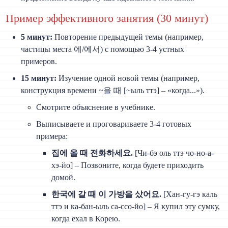
Пример эффективного занятия (30 минут)
5 минут:
Повторение предыдущей темы (например,
частицы места 에/에서) с помощью 3-4 устных
примеров.
15 минут:
Изучение одной новой темы (например,
конструкция времени ~을 때 [~ыль ттэ] – «когда...»).
Смотрите объяснение в учебнике.
Выписываете и проговариваете 3-4 готовых
примера:
집에 올 때 전화하세요.
[Чи-бэ оль ттэ чо-но-а-
хэ-йо] – Позвоните, когда будете приходить
домой.
한국에 갈 때 이 가방을 샀어요.
[Хан-гу-гэ каль
ттэ и ка-бан-ыль са-ссо-йо] – Я купил эту сумку,
когда ехал в Корею.