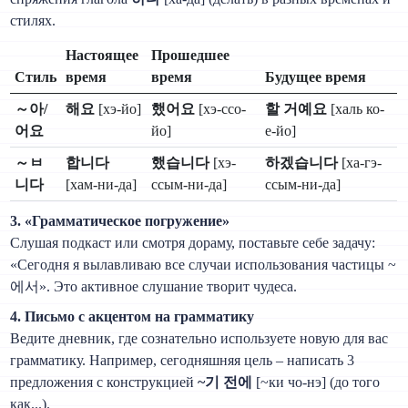
стилях.
Настоящее
Прошедшее
Стиль
время
время
Будущее время
～아/
해요
[хэ-йо]
했어요
[хэ-ссо-
할 거예요
[халь ко-
어요
йо]
е-йо]
～ㅂ
합니다
했습니다
[хэ-
하겠습니다
[ха-гэ-
니다
[хам-ни-да]
ссым-ни-да]
ссым-ни-да]
3. «Грамматическое погружение»
Слушая подкаст или смотря дораму, поставьте себе задачу:
«Сегодня я вылавливаю все случаи использования частицы ~
에서». Это активное слушание творит чудеса.
4. Письмо с акцентом на грамматику
Ведите дневник, где сознательно используете новую для вас
грамматику. Например, сегодняшняя цель – написать 3
предложения с конструкцией
~기 전에
[~ки чо-нэ] (до того
как...).