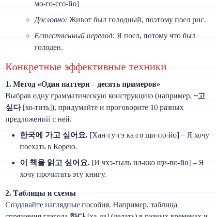
мо-го-ссо-йо]
Дословно:
Живот был голодный, поэтому поел рис.
Естественный перевод:
Я поел, потому что был
голоден.
Конкретные эффективные техники
1. Метод «Один паттерн – десять примеров»
Выбрав одну грамматическую конструкцию (например,
~고
싶다
[хо-тить]), придумайте и проговорите 10 разных
предложений с ней.
한국에 가고 싶어요.
[Хан-гу-гэ ка-го щи-по-йо] – Я хочу
поехать в Корею.
이 책을 읽고 싶어요.
[И чхэ-гыль ил-кко щи-по-йо] – Я
хочу прочитать эту книгу.
2. Таблицы и схемы
Создавайте наглядные пособия. Например, таблица
спряжения глагола
하다
[ха-да] (делать) в разных временах и