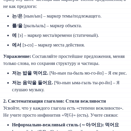
не как предлоги:
는/은
[нын/ын] – маркер темы/подлежащего.
를/을
[рыль/ыль] – маркер объекта.
에
[э] – маркер места/времени (статичный).
에서
[э-со] – маркер места действия.
Упражнение:
Составляйте простейшие предложения, меняя
только слова, но сохраняя структуру и частицы.
저는 밥을 먹어요.
[Чо-нын па-быль мо-го-йо] – Я ем рис.
저는 음악을 들어요.
[Чо-нын ыма-гыль ты-ро-йо] – Я
слушаю музыку.
2. Систематизация глаголов: Стили вежливости
Усвойте, что у каждого глагола есть «степени вежливости».
Не учите просто инфинитив «먹다» (есть). Учите связки:
Неформально-вежливый стиль (～아/어요):
먹어요