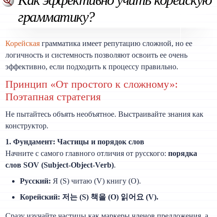
грамматику?
Корейская
грамматика имеет репутацию сложной, но ее
логичность и системность позволяют освоить ее очень
эффективно, если подходить к процессу правильно.
Принцип «От простого к сложному»:
Поэтапная стратегия
Не пытайтесь объять необъятное. Выстраивайте знания как
конструктор.
1. Фундамент: Частицы и порядок слов
Начните с самого главного отличия от русского:
порядка
слов SOV (Subject-Object-Verb)
.
Русский:
Я (S) читаю (V) книгу (O).
Корейский:
저는 (S) 책을 (O) 읽어요 (V).
Сразу изучайте частицы как маркеры членов предложения, а