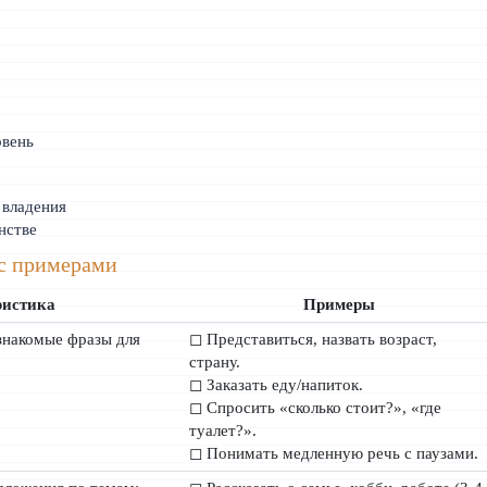
вень
 владения
нстве
 с примерами
ристика
Примеры
знакомые фразы для
◻ Представиться, назвать возраст,
страну.
◻ Заказать еду/напиток.
◻ Спросить «сколько стоит?», «где
туалет?».
◻ Понимать медленную речь с паузами.