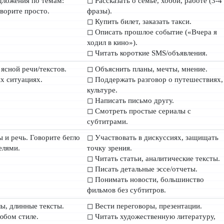
дложения по темам:
◻ Рассказать о семье, хобби, работе (3-4
оворите просто.
фразы).
◻ Купить билет, заказать такси.
◻ Описать прошлое событие («Вчера я
ходил в кино»).
◻ Читать короткие SMS/объявления.
ясной речи/текстов.
◻ Объяснить планы, мечты, мнение.
ых ситуациях.
◻ Поддержать разговор о путешествиях,
культуре.
◻ Написать письмо другу.
◻ Смотреть простые сериалы с
субтитрами.
 и речь. Говорите бегло
◻ Участвовать в дискуссиях, защищать
елями.
точку зрения.
◻ Читать статьи, аналитические тексты.
◻ Писать детальные эссе/отчеты.
◻ Понимать новости, большинство
фильмов без субтитров.
ы, длинные тексты.
◻ Вести переговоры, презентации.
любом стиле.
◻ Читать художественную литературу,