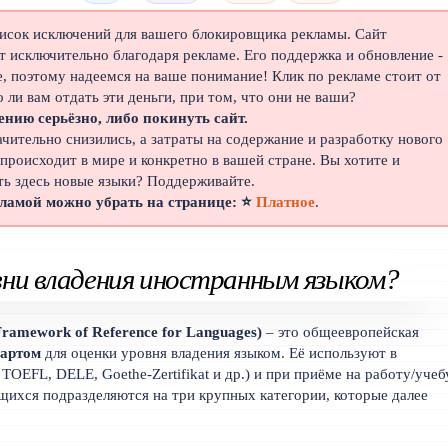
писок исключений для вашего блокировщика рекламы. Сайт
 исключительно благодаря рекламе. Его поддержка и обновление -
е, поэтому надеемся на ваше понимание! Клик по рекламе стоит от
о ли вам отдать эти деньги, при том, что они не ваши?
ению серьёзно, либо покинуть сайт.
ачительно снизились, а затраты на содержание и разработку нового
 происходит в мире и конкретно в вашей стране. Вы хотите и
ть здесь новые языки? Поддерживайте.
кламой можно убрать на странице: ⭐
Платное
.
ни владения иностранным языком?
amework of Reference for Languages)
– это общеевропейская
артом
для оценки уровня владения языком. Её используют в
 TOEFL, DELE, Goethe-Zertifikat и др.) и при приёме на работу/учеб
щихся подразделяются на три крупных категории, которые далее