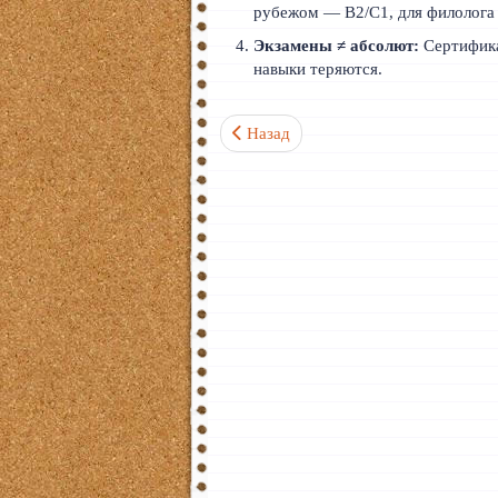
рубежом — B2/C1, для филолога
Экзамены ≠ абсолют:
Сертифика
навыки теряются.
Предыдущий: Как преодолеть языко
Назад