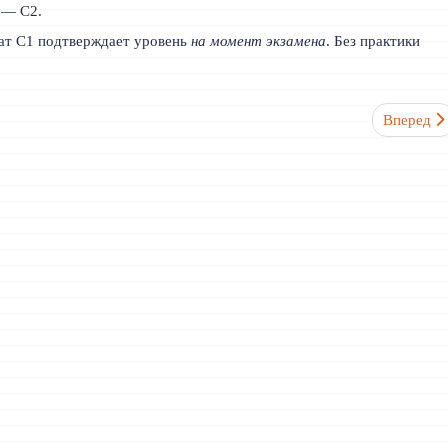
 — C2.
т C1 подтверждает уровень
на момент экзамена
. Без практики
вой барьер?
Следующий
Вперед