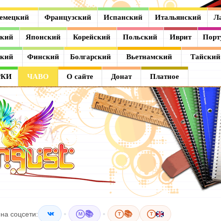
емецкий
Французский
Испанский
Итальянский
Л
ский
Японский
Корейский
Польский
Иврит
Порт
ский
Финский
Болгарский
Вьетнамский
Тайский
РКИ
ЧАВО
О сайте
Донат
Платное
•
📚
•
📚
на соцсети:
M
T
T