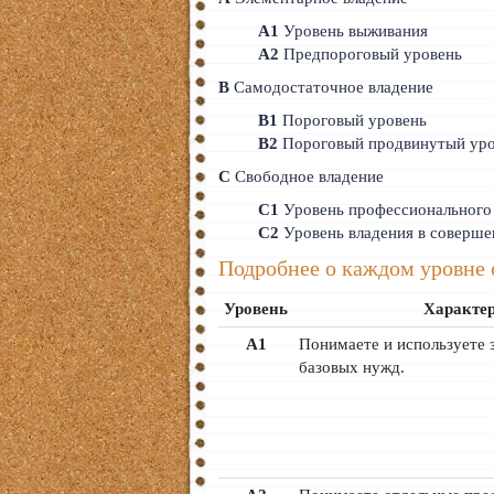
Тайский
A1
Уровень выживания
A2
Предпороговый уровень
Румынский
B
Самодостаточное владение
Норвежский
B1
Пороговый уровень
B2
Пороговый продвинутый уро
Сербский
C
Свободное владение
РКИ
C1
Уровень профессионального
C2
Уровень владения в соверше
ЧАВО
Подробнее о каждом уровне
О сайте
Уровень
Характе
Донат
A1
Понимаете и используете 
базовых нужд.
Платное