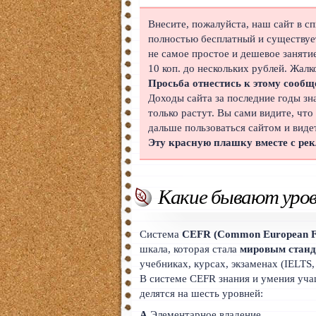
Японский
Внесите, пожалуйста, наш сайт в с
полностью бесплатный и существует
Корейский
не самое простое и дешевое заняти
10 коп. до нескольких рублей. Жалк
Польский
Просьба отнестись к этому сообщ
Доходы сайта за последние годы зн
Иврит
только растут. Вы сами видите, что
дальше пользоваться сайтом и виде
Португальский
Эту красную плашку вместе с ре
Чешский
Индонезийский
Какие бывают уров
Нидерландский
Система
CEFR (Common European Fr
Финский
шкала, которая стала
мировым станд
учебниках, курсах, экзаменах (IELTS,
Болгарский
В системе CEFR знания и умения уча
делятся на шесть уровней:
Вьетнамский
A
Элементарное владение