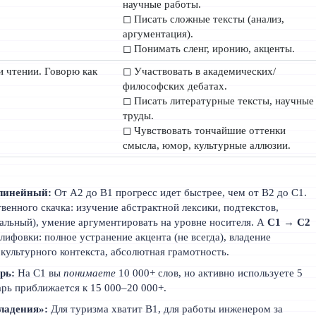
научные работы.
◻ Писать сложные тексты (анализ,
аргументация).
◻ Понимать сленг, иронию, акценты.
и чтении. Говорю как
◻ Участвовать в академических/
философских дебатах.
◻ Писать литературные тексты, научные
труды.
◻ Чувствовать тончайшие оттенки
смысла, юмор, культурные аллюзии.
линейный:
От A2 до B1 прогресс идет быстрее, чем от B2 до C1.
венного скачка: изучение абстрактной лексики, подтекстов,
льный), умение аргументировать на уровне носителя. А
C1 → C2
лифовки: полное устранение акцента (не всегда), владение
культурного контекста, абсолютная грамотность.
рь:
На C1 вы
понимаете
10 000+ слов, но активно используете 5
арь приближается к 15 000–20 000+.
ладения»:
Для туризма хватит B1, для работы инженером за