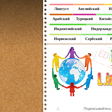
Лингуст
Лингуст
Английский
Н
Английский
Арабский
Турецкий
Китай
Немецкий
Индонезийский
Нидерланд
Французский
Норвежский
Сербский
Испанский
Итальянский
Латинский
Греческий
Арабский
Турецкий
Подписывайтесь 
Китайский