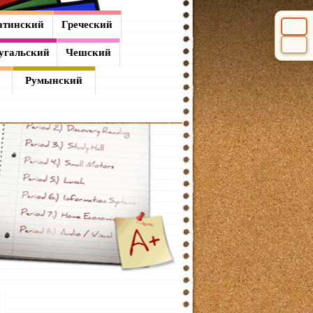
атинский
Греческий
Выбери
угальский
Чешский
Румынский