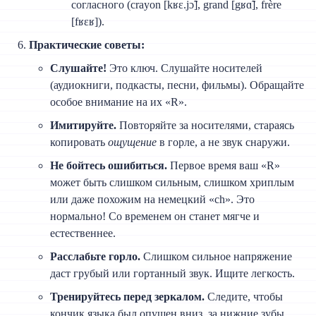
согласного (crayon [kʁɛ.jɔ̃], grand [gʁɑ̃], frère
[fʁɛʁ]).
Практические советы:
Слушайте!
Это ключ. Слушайте носителей
(аудиокниги, подкасты, песни, фильмы). Обращайте
особое внимание на их «R».
Имитируйте.
Повторяйте за носителями, стараясь
копировать
ощущение
в горле, а не звук снаружи.
Не бойтесь ошибиться.
Первое время ваш «R»
может быть слишком сильным, слишком хриплым
или даже похожим на немецкий «ch». Это
нормально! Со временем он станет мягче и
естественнее.
Расслабьте горло.
Слишком сильное напряжение
даст грубый или гортанный звук. Ищите легкость.
Тренируйтесь перед зеркалом.
Следите, чтобы
кончик языка был опущен вниз, за нижние зубы.