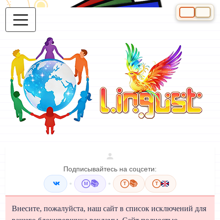
Выберите яз
Подписывайтесь на соцсети:
•
📚
•
📚
M
T
T
Внесите, пожалуйста, наш сайт в список исключений для