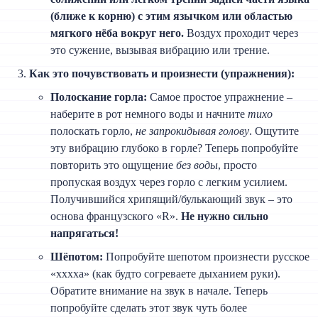
(ближе к корню) с этим язычком или областью
мягкого нёба вокруг него.
Воздух проходит через
это сужение, вызывая вибрацию или трение.
Как это почувствовать и произнести (упражнения):
Полоскание горла:
Самое простое упражнение –
наберите в рот немного воды и начните
тихо
полоскать горло,
не запрокидывая голову
. Ощутите
эту вибрацию глубоко в горле? Теперь попробуйте
повторить это ощущение
без воды
, просто
пропуская воздух через горло с легким усилием.
Получившийся хрипящий/булькающий звук – это
основа французского «R».
Не нужно сильно
напрягаться!
Шёпотом:
Попробуйте шепотом произнести русское
«хххха» (как будто согреваете дыханием руки).
Обратите внимание на звук в начале. Теперь
попробуйте сделать этот звук чуть более