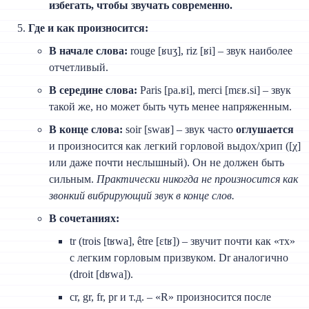
избегать, чтобы звучать современно.
Где и как произносится:
В начале слова:
rouge [ʁuʒ], riz [ʁi] – звук наиболее
отчетливый.
В середине слова:
Paris [pa.ʁi], merci [mɛʁ.si] – звук
такой же, но может быть чуть менее напряженным.
В конце слова:
soir [swaʁ] – звук часто
оглушается
и произносится как легкий горловой выдох/хрип ([χ]
или даже почти неслышный). Он не должен быть
сильным.
Практически никогда не произносится как
звонкий вибрирующий звук в конце слов.
В сочетаниях:
tr (trois [tʁwa], être [ɛtʁ]) – звучит почти как «тх»
с легким горловым призвуком. Dr аналогично
(droit [dʁwa]).
cr, gr, fr, pr и т.д. – «R» произносится после