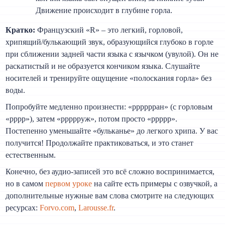
Движение происходит в глубине горла.
Кратко:
Французский «R» – это легкий, горловой,
хрипящий/булькающий звук, образующийся глубоко в горле
при сближении задней части языка с язычком (увулой). Он не
раскатистый и не образуется кончиком языка. Слушайте
носителей и тренируйте ощущение «полоскания горла» без
воды.
Попробуйте медленно произнести: «рррррран» (с горловым
«рррр»), затем «ррррруж», потом просто «ррррр».
Постепенно уменьшайте «бульканье» до легкого хрипа. У вас
получится! Продолжайте практиковаться, и это станет
естественным.
Конечно, без аудио-записей это всё сложно воспринимается,
но в самом
первом уроке
на сайте есть примеры с озвучкой, а
дополнительные нужные вам слова смотрите на следующих
ресурсах:
Forvo.com
,
Larousse.fr
.