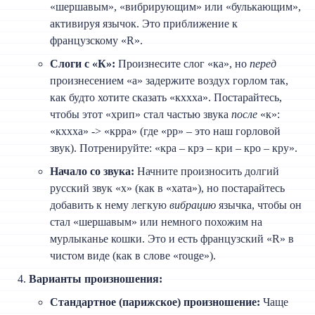
«шершавым», «вибрирующим» или «булькающим»,
активируя язычок. Это приближение к
французскому «R».
Слоги с «К»:
Произнесите слог «ка», но
перед
произнесением «а» задержите воздух горлом так,
как будто хотите сказать «кххха». Постарайтесь,
чтобы этот «хрип» стал частью звука
после
«к»:
«кххха» -> «крра» (где «рр» – это наш горловой
звук). Потренируйте: «кра – крэ – кри – кро – кру».
Начало со звука:
Начните произносить долгий
русский звук «х» (как в «хата»), но постарайтесь
добавить к нему легкую
вибрацию
язычка, чтобы он
стал «шершавым» или немного похожим на
мурлыканье кошки. Это и есть французский «R» в
чистом виде (как в слове «rouge»).
Варианты произношения:
Стандартное (парижское) произношение:
Чаще