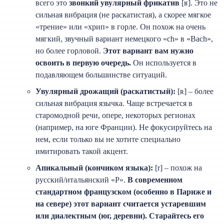
всего это
звонкий увулярный фрикатив
[ʁ]. Это не
сильная вибрация (не раскатистая), а скорее мягкое
«трение» или «хрип» в горле. Он похож на очень
мягкий, звучный вариант немецкого «ch» в «Bach»,
но более горловой.
Этот вариант вам нужно
освоить в первую очередь.
Он используется в
подавляющем большинстве ситуаций.
Увулярный дрожащий (раскатистый):
[ʀ] – более
сильная вибрация язычка. Чаще встречается в
старомодной речи, опере, некоторых регионах
(например, на юге Франции). Не фокусируйтесь на
нем, если только вы не хотите специально
имитировать такой акцент.
Апикальный (кончиком языка):
[r] – похож на
русский/итальянский «Р».
В современном
стандартном французском (особенно в Париже и
на севере) этот вариант считается устаревшим
или диалектным (юг, деревни). Старайтесь его