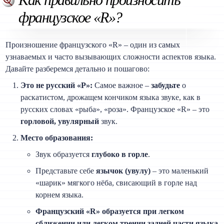
французское «R»?
Произношение французского «R» – один из самых
узнаваемых и часто вызывающих сложности аспектов языка.
Давайте разберемся детально и пошагово:
Это не русский «Р»:
Самое важное –
забудьте
о
раскатистом, дрожащем кончиком языка звуке, как в
русских словах «рыба», «роза». Французское «R» – это
горловой, увулярный
звук.
Место образования:
Звук образуется
глубоко в горле
.
Представьте себе
язычок (увулу)
– это маленький
«шарик» мягкого нёба, свисающий в горле над
корнем языка.
Французский «R» образуется при легком
сближении или легком трении задней части языка