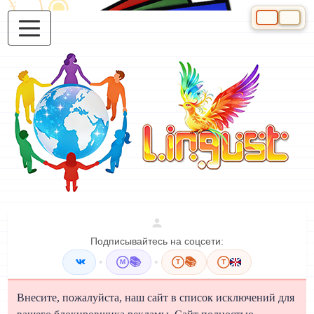
Выберите яз
Подписывайтесь на соцсети:
•
📚
•
📚
M
T
T
Внесите, пожалуйста, наш сайт в список исключений для