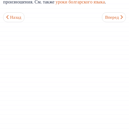
произношения. См. также
уроки болгарского языка
.
Предыдущий: Какие есть хорошие учебники/самоучители болга
Следующий: 
Назад
Вперед