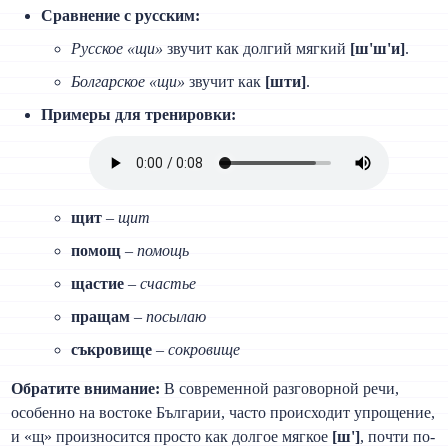
Сравнение с русским:
Русское «щи»
звучит как долгий мягкий
[ш'ш'и]
.
Болгарское «щи»
звучит как
[шти]
.
Примеры для тренировки:
щит
–
щит
помощ
–
помощь
щастие
–
счастье
пращам
–
посылаю
съкровище
–
сокровище
Обратите внимание:
В современной разговорной речи,
особенно на востоке Българии, часто происходит упрощение,
и «щ» произносится просто как долгое мягкое
[ш']
, почти по-