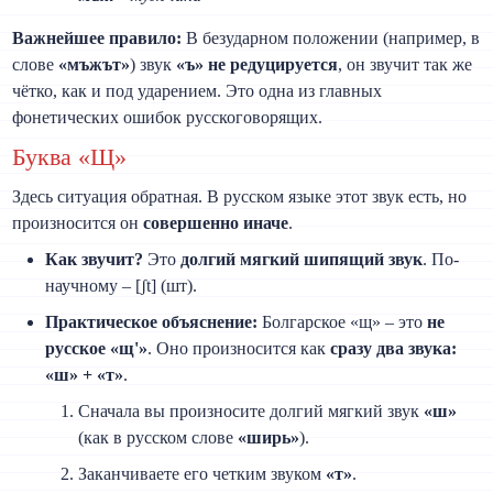
Важнейшее правило:
В безударном положении (например, в
слове
«мъжът»
) звук
«ъ» не редуцируется
, он звучит так же
чётко, как и под ударением. Это одна из главных
фонетических ошибок русскоговорящих.
Буква «Щ»
Здесь ситуация обратная. В русском языке этот звук есть, но
произносится он
совершенно иначе
.
Как звучит?
Это
долгий мягкий шипящий звук
. По-
научному – [ʃt] (шт).
Практическое объяснение:
Болгарское «щ» – это
не
русское «щ'»
. Оно произносится как
сразу два звука:
«ш» + «т»
.
Сначала вы произносите долгий мягкий звук
«ш»
(как в русском слове
«ширь»
).
Заканчиваете его четким звуком
«т»
.