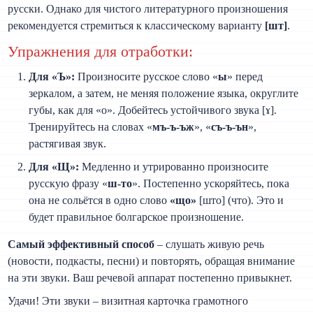
русски. Однако для чистого литературного произношения
рекомендуется стремиться к классическому варианту
[шт]
.
Упражнения для отработки:
Для «Ъ»:
Произносите русское слово «
ы
» перед
зеркалом, а затем, не меняя положение языка, округлите
губы, как для «о». Добейтесь устойчивого звука [ɤ].
Тренируйтесь на словах «
мъ-ъ-ъж
», «
съ-ъ-ън
»,
растягивая звук.
Для «Щ»:
Медленно и утрированно произносите
русскую фразу «
ш-то
». Постепенно ускоряйтесь, пока
она не сольётся в одно слово
«що»
[што] (что). Это и
будет правильное болгарское произношение.
Самый эффективный способ
– слушать живую речь
(новости, подкасты, песни) и повторять, обращая внимание
на эти звуки. Ваш речевой аппарат постепенно привыкнет.
Удачи! Эти звуки – визитная карточка грамотного