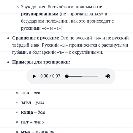
Звук должен быть чётким, полным и
не
редуцированным
(не «проглатываться» в
безударном положении, как это происходит с
русскими «о» и «а»).
Сравнение с русским:
Это не русский «ы» и не русский
твёрдый знак. Русский «ы» произносится с растянутыми
губами, а болгарский «ъ» – с округлёнными.
Примеры для тренировки:
лъв
–
лев
ъгъл
–
угол
къща
–
дом
път
–
путь
мъж
–
мужчина