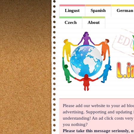
Lingust
Lingust
Spanish
German
Spanish
Czech
About
German
French
Arabic
Chinese
Japanese
Korean
Please add our website to your ad block
Russian
advertising. Supporting and updating i
Turkish
understanding! An ad click costs very l
you nothing?
Czech
Please take this message seriously, o