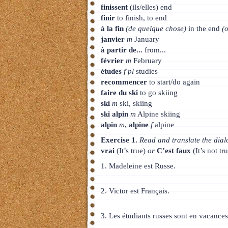
finissent
(ils/elles) end
finir
to finish, to end
à la fin
(de quelque chose)
in the end
(
janvier
m
January
à partir de...
from...
février
m
February
études
f pl
studies
recommencer
to start/do again
faire du ski
to go skiing
ski
m
ski, skiing
ski alpin
m
Alpine skiing
alpin
m
,
alpine
f
alpine
Exercise 1.
Read and translate the dialo
vrai
(It’s true)
or
C’est faux
(It’s not tru
1. Madeleine est Russe.
2. Victor est Français.
3. Les étudiants russes sont en vacances