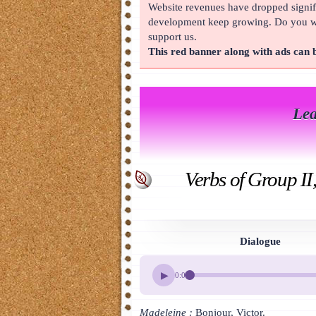
Website revenues have dropped signifi
About
development keep growing. Do you wan
support us.
This red banner along with ads can
Lea
Verbs of Group II
Dialogue
▶
0:00
Madeleine :
Bonjour, Victor.