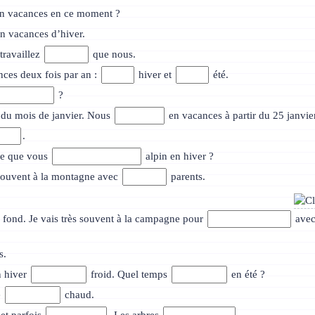
en vacances en ce moment ?
en vacances d’hiver.
 travaillez
que nous.
nces deux fois par an :
hiver et
été.
?
n du mois de janvier. Nous
en vacances à partir du 25 janvie
.
-ce que vous
alpin en hiver ?
 souvent à la montagne avec
parents.
 fond. Je vais très souvent à la campagne pour
ave
s.
n hiver
froid. Quel temps
en été ?
é
chaud.