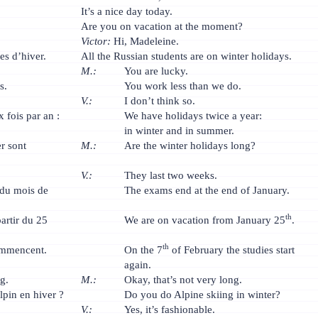
It’s a nice day today.
Are you on vacation at the moment?
Victor:
Hi, Madeleine.
es d’hiver.
All the Russian students are on winter holidays.
M.:
You are lucky.
s.
You work less than we do.
V.:
I don’t think so.
fois par an :
We have holidays twice a year:
in winter and in summer.
r sont
M.:
Are the winter holidays long?
V.:
They last two weeks.
 du mois de
The exams end at the end of January.
th
rtir du 25
We are on vacation from January 25
.
th
commencent.
On the 7
of February the studies start
again.
g.
M.:
Okay, that’s not very long.
lpin en hiver ?
Do you do Alpine skiing in winter?
V.:
Yes, it’s fashionable.