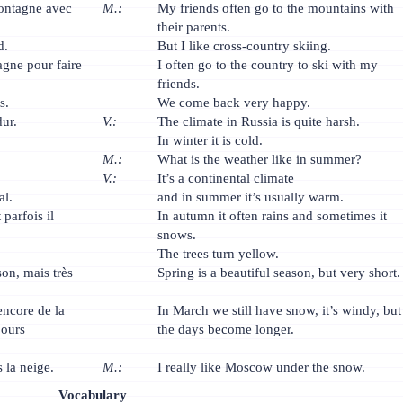
ontagne avec
M.:
My friends often go to the mountains with
their parents.
d.
But I like cross-country skiing.
agne pour faire
I often go to the country to ski with my
friends.
s.
We come back very happy.
dur.
V.:
The climate in Russia is quite harsh.
In winter it is cold.
M.:
What is the weather like in summer?
V.:
It’s a continental climate
al.
and in summer it’s usually warm.
parfois il
In autumn it often rains and sometimes it
snows.
The trees turn yellow.
son, mais très
Spring is a beautiful season, but very short.
ncore de la
In March we still have snow, it’s windy, but
jours
the days become longer.
la neige.
M.:
I really like Moscow under the snow.
Vocabulary