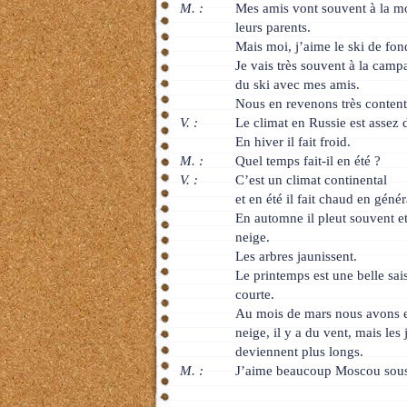
M. :
Mes amis vont souvent à la m
leurs parents.
Mais moi, j’aime le ski de fon
Je vais très souvent à la camp
du ski avec mes amis.
Nous en revenons très content
V. :
Le climat en Russie est assez 
En hiver il fait froid.
M. :
Quel temps fait-il en été ?
V. :
C’est un climat continental
et en été il fait chaud en génér
En automne il pleut souvent et 
neige.
Les arbres jaunissent.
Le printemps est une belle sai
courte.
Au mois de mars nous avons e
neige, il y a du vent, mais les 
deviennent plus longs.
M. :
J’aime beaucoup Moscou sous 