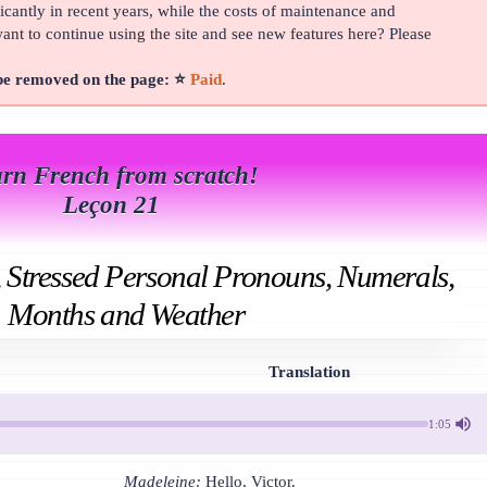
cantly in recent years, while the costs of maintenance and
t to continue using the site and see new features here? Please
 be removed on the page: ⭐
Paid
.
rn French from scratch!
Leçon 21
, Stressed Personal Pronouns, Numerals,
Months and Weather
Translation
1:05
Madeleine:
Hello, Victor.