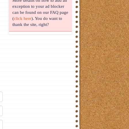
More details on how to add an
exception to your ad blocker
can be found on our FAQ page
(
click here
). You do want to
thank the site, right?