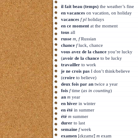
il fait beau (temps)
the weather’s fine
en vacances
on vacation, on holiday
vacances
f pl
holidays
en ce moment
at the moment
tous
all
russe
m, f
Russian
chance
f
luck, chance
vous avez de la chance
you’re lucky
(
avoir de la chance
to be lucky
travailler
to work
je ne crois pas
I don’t think/believe
(
croire
to believe)
deux fois par an
twice a year
fois
f
time (
as in counting
)
an
m
year
en hiver
in winter
en été
in summer
été
m
summer
durer
to last
semaine
f
week
examen
[ɛkzamɛ̃]
m
exam