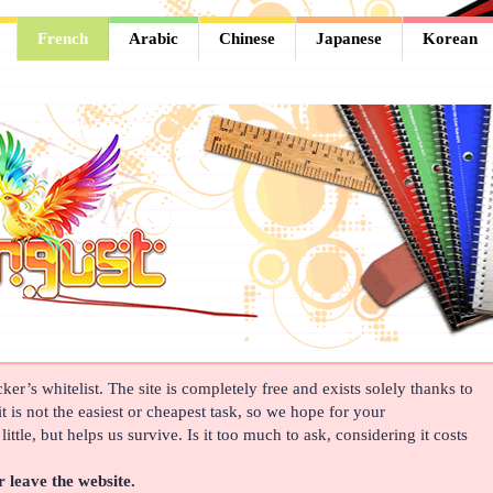
French
Arabic
Chinese
Japanese
Korean
er’s whitelist. The site is completely free and exists solely thanks to
t is not the easiest or cheapest task, so we hope for your
ittle, but helps us survive. Is it too much to ask, considering it costs
r leave the website.