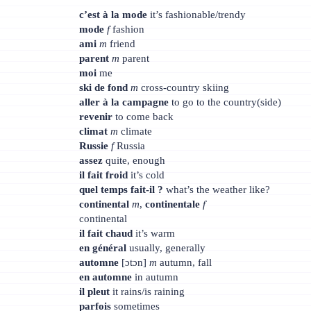
c’est à la mode
it’s fashionable/trendy
mode
f
fashion
ami
m
friend
parent
m
parent
moi
me
ski de fond
m
cross-country skiing
aller à la campagne
to go to the country(side)
revenir
to come back
climat
m
climate
Russie
f
Russia
assez
quite, enough
il fait froid
it’s cold
quel temps fait-il ?
what’s the weather like?
continental
m
,
continentale
f
continental
il fait chaud
it’s warm
en général
usually, generally
automne
[ɔtɔn]
m
autumn, fall
en automne
in autumn
il pleut
it rains/is raining
parfois
sometimes