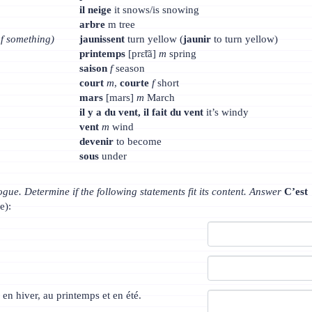
il neige
it snows/is snowing
arbre
m tree
of something)
jaunissent
turn yellow (
jaunir
to turn yellow)
printemps
[prɛ̃tã]
m
spring
saison
f
season
court
m
,
courte
f
short
mars
[mars]
m
March
il y a du vent, il fait du vent
it’s windy
vent
m
wind
devenir
to become
sous
under
gue. Determine if the following statements fit its content. Answer
C’est
e):
 en hiver, au printemps et en été.