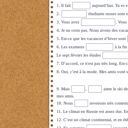
1. Il fait
aujourd’hui. Tu es 
2.
étudiants russes sont 
3. Vous avez
. Vous
4. Je ne crois pas. Nous avons des vaca
5. Est-ce que les vacances d’hiver sont
6. Les examens
à la fi
Le sept février les études
7. D’accord, ce n'est pas très long. Est
8. Oui, c’est à la mode. Mes amis vont
9. Mais
,
aime le ski de
mes amis.
10. Nous
revenons très content
11. Le climat en Russie est assez dur. E
12. C’est un climat continental, et en ét